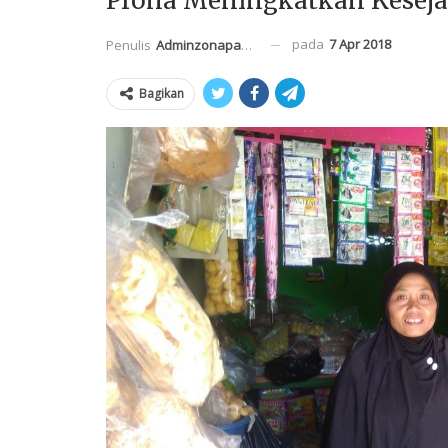
Prona Meningkatkan Kesej
pada
7 Apr 2018
Penulis
Adminzonapasar
Bagikan