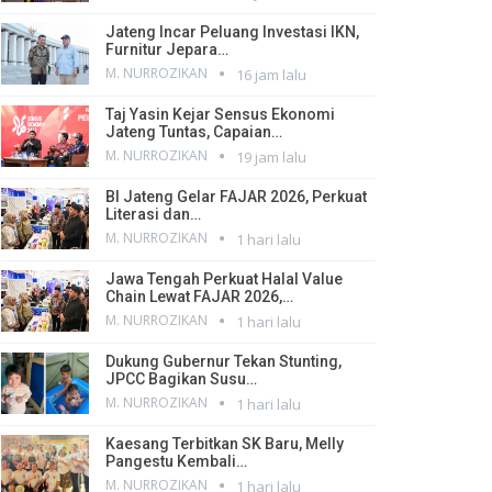
Jateng Incar Peluang Investasi IKN,
Furnitur Jepara…
M. NURROZIKAN
16 jam lalu
Taj Yasin Kejar Sensus Ekonomi
Jateng Tuntas, Capaian…
M. NURROZIKAN
19 jam lalu
BI Jateng Gelar FAJAR 2026, Perkuat
Literasi dan…
M. NURROZIKAN
1 hari lalu
Jawa Tengah Perkuat Halal Value
Chain Lewat FAJAR 2026,…
M. NURROZIKAN
1 hari lalu
Dukung Gubernur Tekan Stunting,
JPCC Bagikan Susu…
M. NURROZIKAN
1 hari lalu
Kaesang Terbitkan SK Baru, Melly
Pangestu Kembali…
M. NURROZIKAN
1 hari lalu