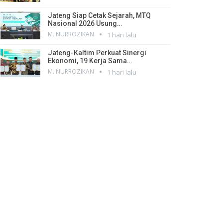
Jateng Siap Cetak Sejarah, MTQ
Nasional 2026 Usung…
M. NURROZIKAN
1 hari lalu
Jateng-Kaltim Perkuat Sinergi
Ekonomi, 19 Kerja Sama…
M. NURROZIKAN
1 hari lalu