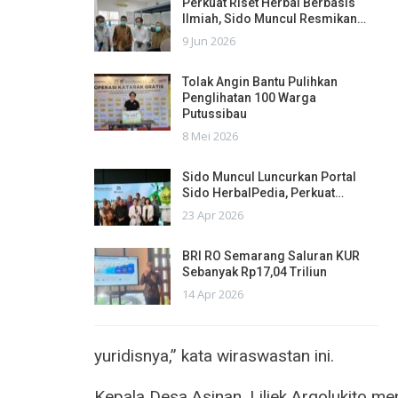
Perkuat Riset Herbal Berbasis
Ilmiah, Sido Muncul Resmikan…
9 Jun 2026
Tolak Angin Bantu Pulihkan
Penglihatan 100 Warga
Putussibau
8 Mei 2026
Sido Muncul Luncurkan Portal
Sido HerbalPedia, Perkuat…
23 Apr 2026
BRI RO Semarang Saluran KUR
Sebanyak Rp17,04 Triliun
14 Apr 2026
yuridisnya,” kata wiraswastan ini.
Kepala Desa Asinan, Liliek Argolukito 