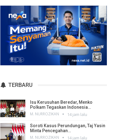
TERBARU
Isu Kerusuhan Beredar, Menko
Polkam Tegaskan Indonesia…
M. NURROZIKAN
14 jam lalu
Soroti Kasus Perundungan, Taj Yasin
Minta Pencegahan…
M. NURROZIKAN
14 jam lalu