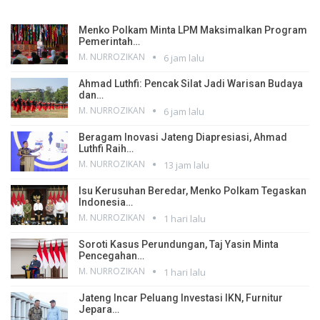
Menko Polkam Minta LPM Maksimalkan Program
Pemerintah…
M. NURROZIKAN
6 jam lalu
Ahmad Luthfi: Pencak Silat Jadi Warisan Budaya
dan…
M. NURROZIKAN
6 jam lalu
Beragam Inovasi Jateng Diapresiasi, Ahmad
Luthfi Raih…
M. NURROZIKAN
13 jam lalu
Isu Kerusuhan Beredar, Menko Polkam Tegaskan
Indonesia…
M. NURROZIKAN
1 hari lalu
Soroti Kasus Perundungan, Taj Yasin Minta
Pencegahan…
M. NURROZIKAN
1 hari lalu
Jateng Incar Peluang Investasi IKN, Furnitur
Jepara…