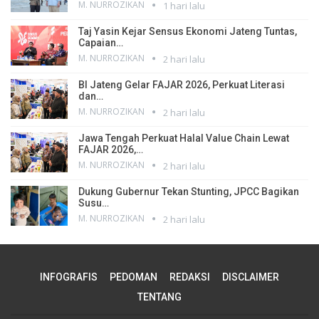
M. NURROZIKAN
1 hari lalu
Taj Yasin Kejar Sensus Ekonomi Jateng Tuntas,
Capaian…
M. NURROZIKAN
2 hari lalu
BI Jateng Gelar FAJAR 2026, Perkuat Literasi
dan…
M. NURROZIKAN
2 hari lalu
Jawa Tengah Perkuat Halal Value Chain Lewat
FAJAR 2026,…
M. NURROZIKAN
2 hari lalu
Dukung Gubernur Tekan Stunting, JPCC Bagikan
Susu…
M. NURROZIKAN
2 hari lalu
INFOGRAFIS
PEDOMAN
REDAKSI
DISCLAIMER
TENTANG