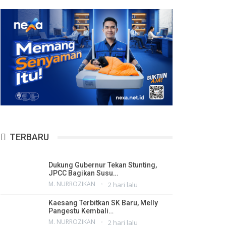
TERBARU
Dukung Gubernur Tekan Stunting,
JPCC Bagikan Susu…
M. NURROZIKAN
2 hari lalu
Kaesang Terbitkan SK Baru, Melly
Pangestu Kembali…
M. NURROZIKAN
2 hari lalu