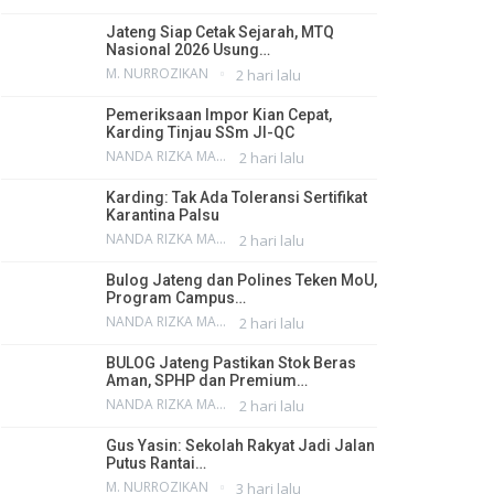
Jateng Siap Cetak Sejarah, MTQ
Nasional 2026 Usung…
M. NURROZIKAN
2 hari lalu
Pemeriksaan Impor Kian Cepat,
Karding Tinjau SSm JI-QC
NANDA RIZKA MAHENDRA
2 hari lalu
Karding: Tak Ada Toleransi Sertifikat
Karantina Palsu
NANDA RIZKA MAHENDRA
2 hari lalu
Bulog Jateng dan Polines Teken MoU,
Program Campus…
NANDA RIZKA MAHENDRA
2 hari lalu
BULOG Jateng Pastikan Stok Beras
Aman, SPHP dan Premium…
NANDA RIZKA MAHENDRA
2 hari lalu
Gus Yasin: Sekolah Rakyat Jadi Jalan
Putus Rantai…
M. NURROZIKAN
3 hari lalu