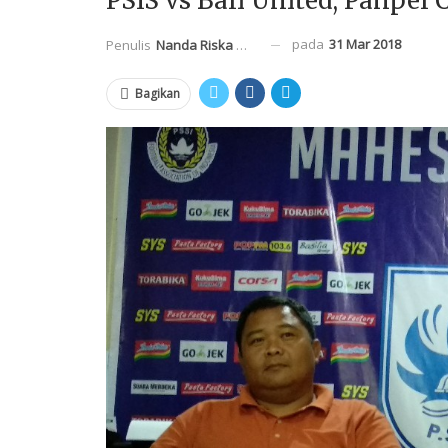
PSIS vs Bali United, Panpel 
pada
31 Mar 2018
Penulis
Nanda Riska Mahendra
Bagikan