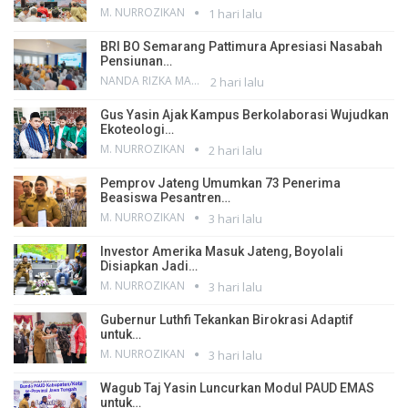
M. NURROZIKAN
1 hari lalu
BRI BO Semarang Pattimura Apresiasi Nasabah
Pensiunan…
NANDA RIZKA MAHENDRA
2 hari lalu
Gus Yasin Ajak Kampus Berkolaborasi Wujudkan
Ekoteologi…
M. NURROZIKAN
2 hari lalu
Pemprov Jateng Umumkan 73 Penerima
Beasiswa Pesantren…
M. NURROZIKAN
3 hari lalu
Investor Amerika Masuk Jateng, Boyolali
Disiapkan Jadi…
M. NURROZIKAN
3 hari lalu
Gubernur Luthfi Tekankan Birokrasi Adaptif
untuk…
M. NURROZIKAN
3 hari lalu
Wagub Taj Yasin Luncurkan Modul PAUD EMAS
untuk…