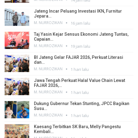
14 jam lalu
Jateng Incar Peluang Investasi IKN, Furnitur
Jepara…
M. NURROZIKAN
16 jam lalu
Taj Yasin Kejar Sensus Ekonomi Jateng Tuntas,
Capaian…
M. NURROZIKAN
19 jam lalu
BI Jateng Gelar FAJAR 2026, Perkuat Literasi
dan…
M. NURROZIKAN
1 hari lalu
Jawa Tengah Perkuat Halal Value Chain Lewat
FAJAR 2026,…
M. NURROZIKAN
1 hari lalu
Dukung Gubernur Tekan Stunting, JPCC Bagikan
Susu…
M. NURROZIKAN
1 hari lalu
Kaesang Terbitkan SK Baru, Melly Pangestu
Kembali…