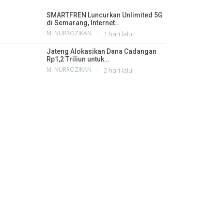
SMARTFREN Luncurkan Unlimited 5G
di Semarang, Internet…
M. NURROZIKAN
1 hari lalu
Jateng Alokasikan Dana Cadangan
Rp1,2 Triliun untuk…
M. NURROZIKAN
2 hari lalu