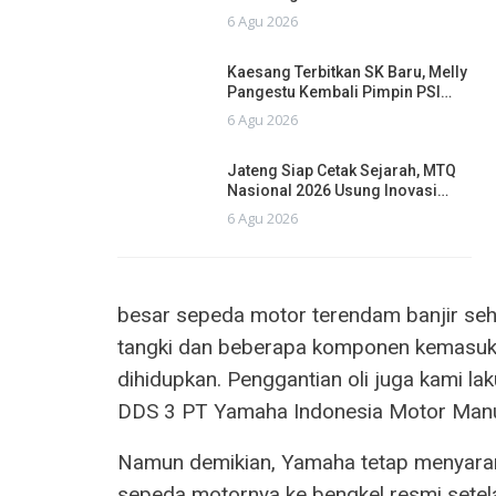
6 Agu 2026
Kaesang Terbitkan SK Baru, Melly
Pangestu Kembali Pimpin PSI…
6 Agu 2026
Jateng Siap Cetak Sejarah, MTQ
Nasional 2026 Usung Inovasi…
6 Agu 2026
besar sepeda motor terendam banjir seh
tangki dan beberapa komponen kemasuka
dihidupkan. Penggantian oli juga kami lak
DDS 3 PT Yamaha Indonesia Motor Manu
Namun demikian, Yamaha tetap menyara
sepeda motornya ke bengkel resmi setela