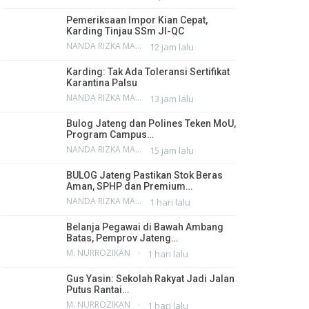
Pemeriksaan Impor Kian Cepat,
Karding Tinjau SSm JI-QC
NANDA RIZKA MAHENDRA
12 jam lalu
Karding: Tak Ada Toleransi Sertifikat
Karantina Palsu
NANDA RIZKA MAHENDRA
13 jam lalu
Bulog Jateng dan Polines Teken MoU,
Program Campus…
NANDA RIZKA MAHENDRA
15 jam lalu
BULOG Jateng Pastikan Stok Beras
Aman, SPHP dan Premium…
NANDA RIZKA MAHENDRA
1 hari lalu
Belanja Pegawai di Bawah Ambang
Batas, Pemprov Jateng…
M. NURROZIKAN
1 hari lalu
Gus Yasin: Sekolah Rakyat Jadi Jalan
Putus Rantai…
M. NURROZIKAN
1 hari lalu