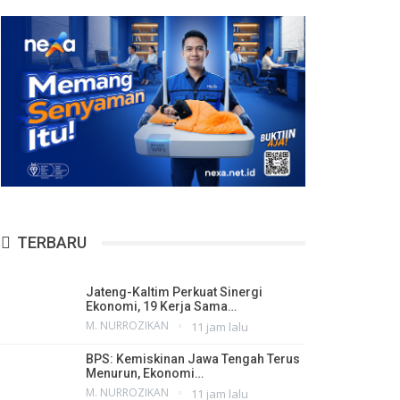
TERBARU
Jateng-Kaltim Perkuat Sinergi
Ekonomi, 19 Kerja Sama…
M. NURROZIKAN
11 jam lalu
BPS: Kemiskinan Jawa Tengah Terus
Menurun, Ekonomi…
M. NURROZIKAN
11 jam lalu