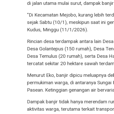
di jalan utama mulai surut, dampak banji
“Di Kecamatan Mejobo, kurang lebih ter
sejak Sabtu (10/1), meskipun saat ini gen
Kudus, Minggu (11/1/2026).
Rincian desa terdampak antara lain Des
Desa Golantepus (150 rumah), Desa Ten
Desa Temulus (20 rumah), serta Desa H
tercatat sekitar 20 hektare sawah terda
Menurut Eko, banjir dipicu meluapnya deb
permukiman warga, di antaranya Sungai Pi
Pasean. Ketinggian genangan air bervaria
Dampak banjir tidak hanya merendam ru
aktivitas warga, terutama terkait transp