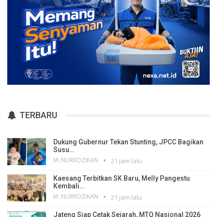
TERBARU
Dukung Gubernur Tekan Stunting, JPCC Bagikan
Susu…
M. NURROZIKAN
21 jam lalu
Kaesang Terbitkan SK Baru, Melly Pangestu
Kembali…
M. NURROZIKAN
21 jam lalu
Jateng Siap Cetak Sejarah, MTQ Nasional 2026