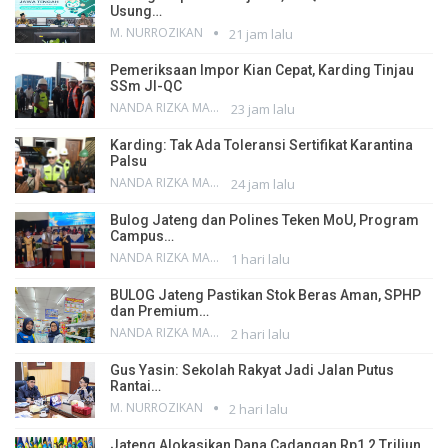
Usung…
M. NURROZIKAN
21 jam lalu
Pemeriksaan Impor Kian Cepat, Karding Tinjau
SSm JI-QC
NANDA RIZKA MAHENDRA
23 jam lalu
Karding: Tak Ada Toleransi Sertifikat Karantina
Palsu
NANDA RIZKA MAHENDRA
24 jam lalu
Bulog Jateng dan Polines Teken MoU, Program
Campus…
NANDA RIZKA MAHENDRA
1 hari lalu
BULOG Jateng Pastikan Stok Beras Aman, SPHP
dan Premium…
NANDA RIZKA MAHENDRA
2 hari lalu
Gus Yasin: Sekolah Rakyat Jadi Jalan Putus
Rantai…
M. NURROZIKAN
2 hari lalu
Jateng Alokasikan Dana Cadangan Rp1,2 Triliun