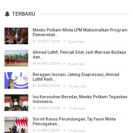
TERBARU
Menko Polkam Minta LPM Maksimalkan Program
Pemerintah…
M. NURROZIKAN
6 jam lalu
Ahmad Luthfi: Pencak Silat Jadi Warisan Budaya
dan…
M. NURROZIKAN
6 jam lalu
Beragam Inovasi Jateng Diapresiasi, Ahmad
Luthfi Raih…
M. NURROZIKAN
13 jam lalu
Isu Kerusuhan Beredar, Menko Polkam Tegaskan
Indonesia…
M. NURROZIKAN
1 hari lalu
Soroti Kasus Perundungan, Taj Yasin Minta
Pencegahan…
M. NURROZIKAN
1 hari lalu