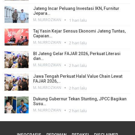
Jateng Incar Peluang Investasi IKN, Furnitur
Jepara…
M. NURROZIKAN
1 hari lalu
Taj Yasin Kejar Sensus Ekonomi Jateng Tuntas,
Capaian…
M. NURROZIKAN
2 hari lalu
BI Jateng Gelar FAJAR 2026, Perkuat Literasi
dan…
M. NURROZIKAN
2 hari lalu
Jawa Tengah Perkuat Halal Value Chain Lewat
FAJAR 2026,…
M. NURROZIKAN
2 hari lalu
Dukung Gubernur Tekan Stunting, JPCC Bagikan
Susu…
M. NURROZIKAN
2 hari lalu