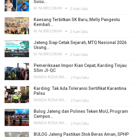
Susu…
M. NURROZIKAN
2 hari lalu
Kaesang Terbitkan SK Baru, Melly Pangestu
Kembali…
M. NURROZIKAN
2 hari lalu
Jateng Siap Cetak Sejarah, MTQ Nasional 2026
Usung…
M. NURROZIKAN
2 hari lalu
Pemeriksaan Impor Kian Cepat, Karding Tinjau
SSm JI-QC
NANDA RIZKA MAHENDRA
2 hari lalu
Karding: Tak Ada Toleransi Sertifikat Karantina
Palsu
NANDA RIZKA MAHENDRA
2 hari lalu
Bulog Jateng dan Polines Teken MoU, Program
Campus…
NANDA RIZKA MAHENDRA
2 hari lalu
BULOG Jateng Pastikan Stok Beras Aman, SPHP