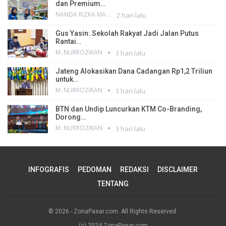
dan Premium…
NANDA RIZKA MAHENDRA
2 hari lalu
Gus Yasin: Sekolah Rakyat Jadi Jalan Putus
Rantai…
M. NURROZIKAN
3 hari lalu
Jateng Alokasikan Dana Cadangan Rp1,2 Triliun
untuk…
M. NURROZIKAN
3 hari lalu
BTN dan Undip Luncurkan KTM Co-Branding,
Dorong…
M. NURROZIKAN
3 hari lalu
INFOGRAFIS
PEDOMAN
REDAKSI
DISCLAIMER
TENTANG
© 2026 - ZonaPasar.com. All Rights Reserved.
(c) 2024 ZonaPasar.com