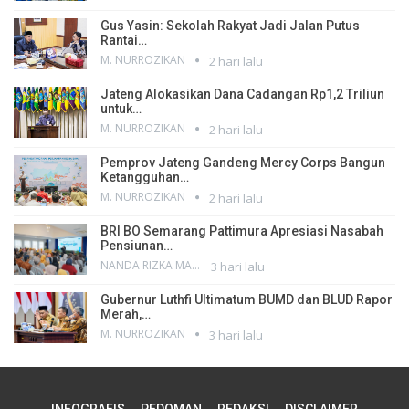
Gus Yasin: Sekolah Rakyat Jadi Jalan Putus
Rantai…
M. NURROZIKAN
2 hari lalu
Jateng Alokasikan Dana Cadangan Rp1,2 Triliun
untuk…
M. NURROZIKAN
2 hari lalu
Pemprov Jateng Gandeng Mercy Corps Bangun
Ketangguhan…
M. NURROZIKAN
2 hari lalu
BRI BO Semarang Pattimura Apresiasi Nasabah
Pensiunan…
NANDA RIZKA MAHENDRA
3 hari lalu
Gubernur Luthfi Ultimatum BUMD dan BLUD Rapor
Merah,…
M. NURROZIKAN
3 hari lalu