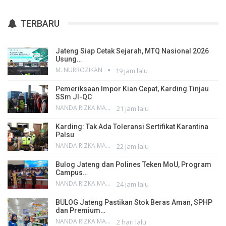
TERBARU
Jateng Siap Cetak Sejarah, MTQ Nasional 2026
Usung…
M. NURROZIKAN
19 jam lalu
Pemeriksaan Impor Kian Cepat, Karding Tinjau
SSm JI-QC
NANDA RIZKA MAHENDRA
21 jam lalu
Karding: Tak Ada Toleransi Sertifikat Karantina
Palsu
NANDA RIZKA MAHENDRA
22 jam lalu
Bulog Jateng dan Polines Teken MoU, Program
Campus…
NANDA RIZKA MAHENDRA
24 jam lalu
BULOG Jateng Pastikan Stok Beras Aman, SPHP
dan Premium…
NANDA RIZKA MAHENDRA
2 hari lalu