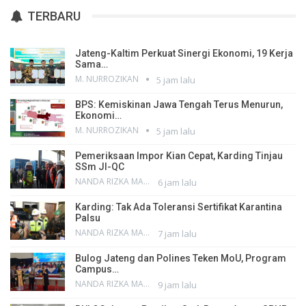
TERBARU
Jateng-Kaltim Perkuat Sinergi Ekonomi, 19 Kerja
Sama…
M. NURROZIKAN
5 jam lalu
BPS: Kemiskinan Jawa Tengah Terus Menurun,
Ekonomi…
M. NURROZIKAN
5 jam lalu
Pemeriksaan Impor Kian Cepat, Karding Tinjau
SSm JI-QC
NANDA RIZKA MAHENDRA
6 jam lalu
Karding: Tak Ada Toleransi Sertifikat Karantina
Palsu
NANDA RIZKA MAHENDRA
7 jam lalu
Bulog Jateng dan Polines Teken MoU, Program
Campus…
NANDA RIZKA MAHENDRA
9 jam lalu