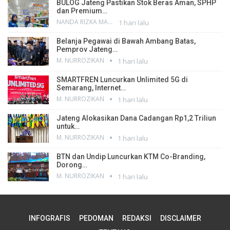
BULOG Jateng Pastikan Stok Beras Aman, SPHP
dan Premium…
NANDA RIZKA MAHENDRA
1 hari lalu
Belanja Pegawai di Bawah Ambang Batas,
Pemprov Jateng…
M. NURROZIKAN
1 hari lalu
SMARTFREN Luncurkan Unlimited 5G di
Semarang, Internet…
M. NURROZIKAN
1 hari lalu
Jateng Alokasikan Dana Cadangan Rp1,2 Triliun
untuk…
M. NURROZIKAN
1 hari lalu
BTN dan Undip Luncurkan KTM Co-Branding,
Dorong…
M. NURROZIKAN
1 hari lalu
INFOGRAFIS
PEDOMAN
REDAKSI
DISCLAIMER