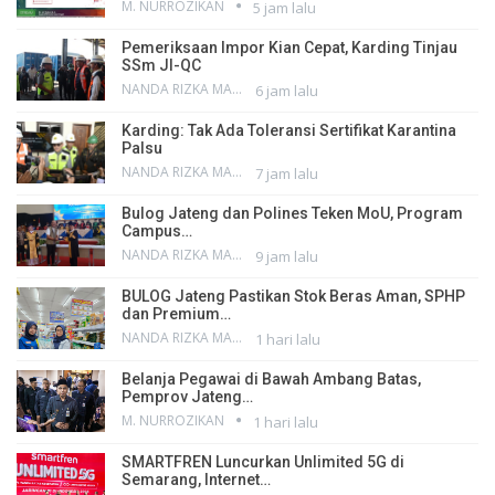
M. NURROZIKAN
5 jam lalu
Pemeriksaan Impor Kian Cepat, Karding Tinjau
SSm JI-QC
NANDA RIZKA MAHENDRA
6 jam lalu
Karding: Tak Ada Toleransi Sertifikat Karantina
Palsu
NANDA RIZKA MAHENDRA
7 jam lalu
Bulog Jateng dan Polines Teken MoU, Program
Campus…
NANDA RIZKA MAHENDRA
9 jam lalu
BULOG Jateng Pastikan Stok Beras Aman, SPHP
dan Premium…
NANDA RIZKA MAHENDRA
1 hari lalu
Belanja Pegawai di Bawah Ambang Batas,
Pemprov Jateng…
M. NURROZIKAN
1 hari lalu
SMARTFREN Luncurkan Unlimited 5G di
Semarang, Internet…