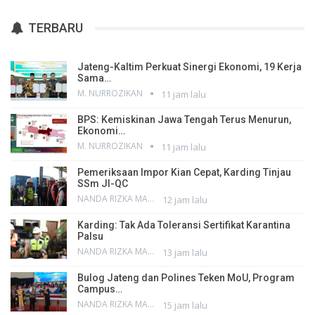
TERBARU
Jateng-Kaltim Perkuat Sinergi Ekonomi, 19 Kerja
Sama…
M. NURROZIKAN
11 jam lalu
BPS: Kemiskinan Jawa Tengah Terus Menurun,
Ekonomi…
M. NURROZIKAN
11 jam lalu
Pemeriksaan Impor Kian Cepat, Karding Tinjau
SSm JI-QC
NANDA RIZKA MAHENDRA
12 jam lalu
Karding: Tak Ada Toleransi Sertifikat Karantina
Palsu
NANDA RIZKA MAHENDRA
13 jam lalu
Bulog Jateng dan Polines Teken MoU, Program
Campus…
NANDA RIZKA MAHENDRA
15 jam lalu