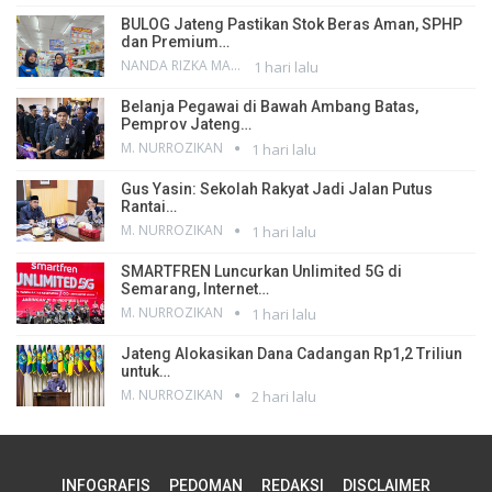
BULOG Jateng Pastikan Stok Beras Aman, SPHP
dan Premium…
NANDA RIZKA MAHENDRA
1 hari lalu
Belanja Pegawai di Bawah Ambang Batas,
Pemprov Jateng…
M. NURROZIKAN
1 hari lalu
Gus Yasin: Sekolah Rakyat Jadi Jalan Putus
Rantai…
M. NURROZIKAN
1 hari lalu
SMARTFREN Luncurkan Unlimited 5G di
Semarang, Internet…
M. NURROZIKAN
1 hari lalu
Jateng Alokasikan Dana Cadangan Rp1,2 Triliun
untuk…
M. NURROZIKAN
2 hari lalu
INFOGRAFIS
PEDOMAN
REDAKSI
DISCLAIMER