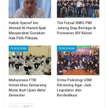
Habib Syarief bin
Tim Futsal SIWO PWI
Ahmad Al-Hamid Ajak
Jateng Siap Berlaga di
Masyarakat Gunakan
Porwanas XIV Kalsel
Hak Pilih Pilkada
PENDIDIKAN
PENDIDIKAN
Mahasiswa FTIK
Orma Psikologi USM
Universitas Semarang
Ditraining Agar Jadi
Mulai Ikuti Ujian Akhir
Legislator dan
Semester
Berdedikasi
PREV
NEXT