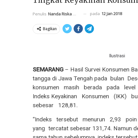
Tingkat Keyakinan Konsume
pada
12 Jan 2018
Penulis
Nanda Riska Mahendra
Bagikan
Ilustrasi
SEMARANG
– Hasil Survei Konsumen Ba
tangga di Jawa Tengah pada‭ ‬ bulan ‭ ‬De
konsumen‭ ‬ ‭ ‬masih‭ ‬ ‭ ‬berada‭ ‬ ‭ ‬pada‭ ‬ ‭ ‬level‭ ‬ ‭ 
‬Indeks Keyakinan‭ ‬ ‭ ‬Konsumen‭ ‬ ‭ ‬(IKK)‭ ‬ ‭ ‬bulan‭
‬sebesar‭ ‬ ‭ ‬128,81.
“Indeks‭ ‬ ‭ ‬tersebut‭ ‬ ‭ ‬menurun‭ ‬ ‭ ‬2,93‭ ‬ ‭ ‬poin
‬yang tercatat sebesar 131,74. Namun de
sama tahun sebelumnya, indeks tersebut 