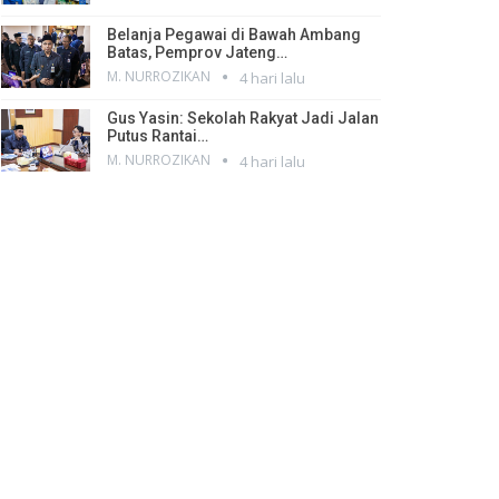
Belanja Pegawai di Bawah Ambang
Batas, Pemprov Jateng…
M. NURROZIKAN
4 hari lalu
Gus Yasin: Sekolah Rakyat Jadi Jalan
Putus Rantai…
M. NURROZIKAN
4 hari lalu