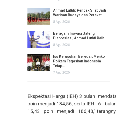
Ahmad Luthfi: Pencak Silat Jadi
Warisan Budaya dan Perekat…
8 Agu 2026
Beragam Inovasi Jateng
Diapresiasi, Ahmad Luthfi Raih…
8 Agu 2026
Isu Kerusuhan Beredar, Menko
Polkam Tegaskan Indonesia
Tetap…
7 Agu 2026
Ekspektasi Harga (IEH) 3 bulan mendatan
poin menjadi 184,56, serta IEH‭ ‬ ‭ ‬6‭ ‬ ‭ ‬bulan‭ ‬ ‭ ‬m
‬15,43‭ ‬ ‭ ‬poin‭ ‬ ‭ ‬menjadi‭ ‬ ‭ ‬186,48,” terangn