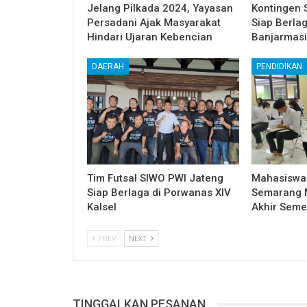
Jelang Pilkada 2024, Yayasan
Kontingen 
Persadani Ajak Masyarakat
Siap Berla
Hindari Ujaran Kebencian
Banjarmas
DAERAH
PENDIDIKAN
Tim Futsal SIWO PWI Jateng
Mahasiswa 
Siap Berlaga di Porwanas XIV
Semarang Mu
Kalsel
Akhir Seme
PREV
NEXT
TINGGALKAN PESANAN