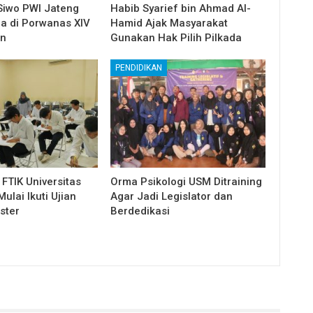
Siwo PWI Jateng
Habib Syarief bin Ahmad Al-
ga di Porwanas XIV
Hamid Ajak Masyarakat
in
Gunakan Hak Pilih Pilkada
PENDIDIKAN
FTIK Universitas
Orma Psikologi USM Ditraining
lai Ikuti Ujian
Agar Jadi Legislator dan
ster
Berdedikasi