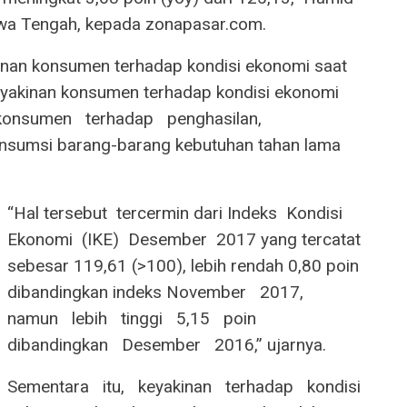
wa Tengah, kepada zonapasar.com.
kinan konsumen terhadap kondisi ekonomi saat
eyakinan konsumen terhadap kondisi ekonomi
 ‬ ‭ ‬konsumen‭ ‬ ‭ ‬terhadap‭ ‬ ‭ ‬penghasilan,‭ ‬ ‭
konsumsi barang-barang kebutuhan tahan lama
“Hal tersebut ‭ ‬tercermin dari Indeks ‭ ‬Kondisi ‭
‬Ekonomi‭ ‬ (IKE)‭ ‬ Desember ‭ ‬2017 yang tercatat
sebesar 119,61 (>100), lebih rendah 0,80 poin
dibandingkan indeks November‭ ‬ ‭ ‬2017,‭ ‬ ‭
‬namun‭ ‬ ‭ ‬lebih‭ ‬ ‭ ‬tinggi‭ ‬ ‭ ‬5,15‭ ‬ ‭ ‬poin‭ ‬ ‭
‬dibandingkan‭ ‬ ‭ ‬Desember‭ ‬ ‭ ‬2016,” ujarnya.
Sementara‭ ‬ ‭ ‬itu,‭ ‬ ‭ ‬keyakinan‭ ‬ ‭ ‬terhadap‭ ‬ ‭ ‬kondisi‭