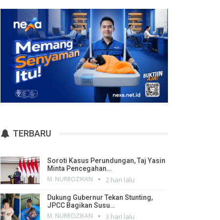
TERBARU
Soroti Kasus Perundungan, Taj Yasin
Minta Pencegahan…
M. NURROZIKAN
2 hari lalu
Dukung Gubernur Tekan Stunting,
JPCC Bagikan Susu…
M. NURROZIKAN
3 hari lalu