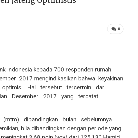
n Jateng Optimistis
0
nk Indonesia kepada 700 responden rumah
sember ‭ ‬2017 mengindikasikan bahwa ‭ ‬keyakinan
‬optimis.‭ ‬ ‭ ‬Hal‭ ‬ ‭ ‬tersebut‭ ‬ ‭ ‬tercermin‭ ‬ ‭ ‬dari‭ ‬ ‭
 ‬ ‭ ‬Desember‭ ‬ ‭ ‬2017‭ ‬ ‭ ‬yang‭ ‬ ‭ ‬tercatat‭ ‬ ‭
‭ ‬ ‭ ‬(mtm)‭ ‬ ‭ ‬dibandingkan‭ ‬ ‭ ‬bulan‭ ‬ ‭ ‬sebelumnya‭ ‬ ‭
mikian, bila dibandingkan dengan periode yang
meningkat 3,68 poin (yoy) dari 125,13,” Hamid