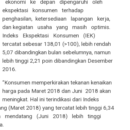
‬ ‭ ‬ekonomi‭ ‬ ‭ ‬ke‭ ‬ ‭ ‬depan‭ ‬ ‭ ‬dipengaruhi‭ ‬ ‭ ‬oleh
ekspektasi‭ ‬ ‭ ‬konsumen‭ ‬ ‭ ‬terhadap‭ ‬ ‭
‬penghasilan,‭ ‬ ketersediaan‭ ‬ ‭ ‬lapangan‭ ‬ ‭ ‬kerja,‭ ‬ ‭
‬dan kegiatan‭ ‬ ‭ ‬usaha‭ ‬ ‭ ‬yang‭ ‬ ‭ ‬masih‭ ‬ ‭ ‬optimis.‭ ‬ ‭
‬Indeks‭ ‬ ‭ ‬Ekspektasi‭ ‬ ‭ ‬Konsumen‭ ‬ ‭ ‬(IEK)‭ ‬ ‭
‬tercatat sebesar 138,01 (>100), lebih rendah
5,07 dibandingkan bulan sebelumnya, namun
lebih tinggi 2,21 poin dibandingkan Desember
2016.
“Konsumen memperkirakan tekanan kenaikan
harga pada Maret 2018 dan Juni 2018 akan
meningkat. Hal ini terindikasi dari Indeks
g (Maret 2018) yang tercatat lebih tinggi 6,34
endatang‭ ‬ ‭ ‬(Juni‭ ‬ ‭ ‬2018)‭ ‬ ‭ ‬lebih‭ ‬ ‭ ‬tinggi‭ ‬ ‭
ya.