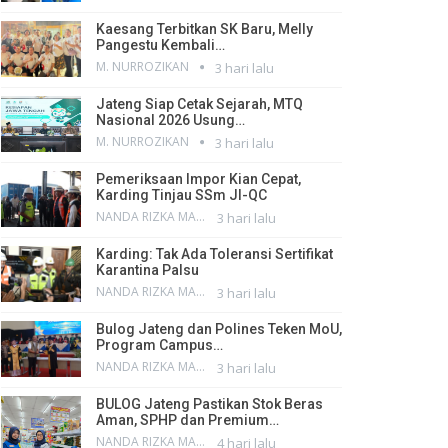
Kaesang Terbitkan SK Baru, Melly
Pangestu Kembali…
M. NURROZIKAN
3 hari lalu
Jateng Siap Cetak Sejarah, MTQ
Nasional 2026 Usung…
M. NURROZIKAN
3 hari lalu
Pemeriksaan Impor Kian Cepat,
Karding Tinjau SSm JI-QC
NANDA RIZKA MAHENDRA
3 hari lalu
Karding: Tak Ada Toleransi Sertifikat
Karantina Palsu
NANDA RIZKA MAHENDRA
3 hari lalu
Bulog Jateng dan Polines Teken MoU,
Program Campus…
NANDA RIZKA MAHENDRA
3 hari lalu
BULOG Jateng Pastikan Stok Beras
Aman, SPHP dan Premium…
NANDA RIZKA MAHENDRA
4 hari lalu