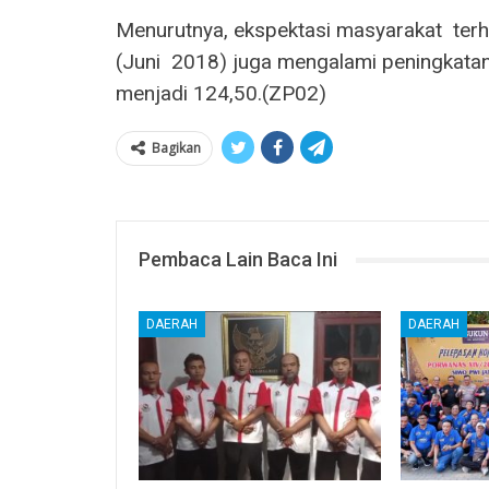
Menurutnya, ekspektasi masyarakat‭ ‬ terh
(Juni‭ ‬ 2018) juga mengalami peningkata
menjadi 124,50.(ZP02)
Bagikan
Pembaca Lain Baca Ini
DAERAH
DAERAH