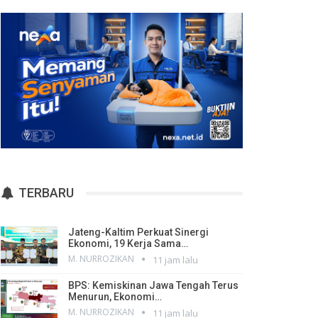
TERBARU
Jateng-Kaltim Perkuat Sinergi
Ekonomi, 19 Kerja Sama…
M. NURROZIKAN
11 jam lalu
BPS: Kemiskinan Jawa Tengah Terus
Menurun, Ekonomi…
M. NURROZIKAN
11 jam lalu