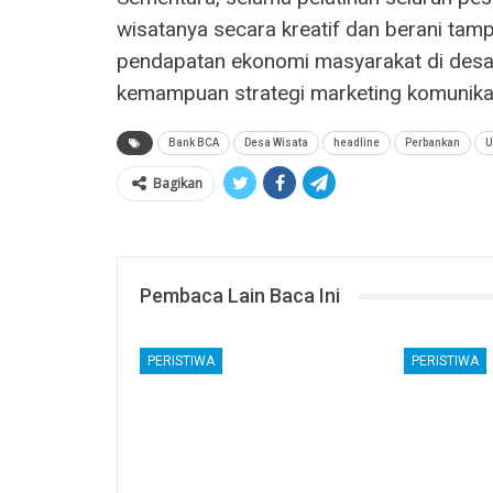
wisatanya secara kreatif dan berani ta
pendapatan ekonomi masyarakat di desa 
kemampuan strategi marketing komunika
Bank BCA
Desa Wisata
headline
Perbankan
U
Bagikan
Pembaca Lain Baca Ini
PERISTIWA
PERISTIWA