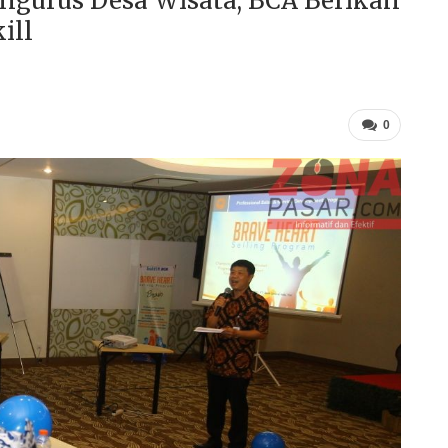
gurus Desa Wisata, BCA Berikan
ill
0