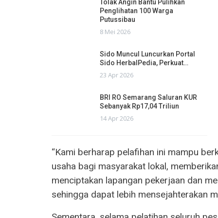
Tolak Angin Bantu Pulihkan
Penglihatan 100 Warga
Putussibau
8 Mei 2026
Sido Muncul Luncurkan Portal
Sido HerbalPedia, Perkuat…
23 Apr 2026
BRI RO Semarang Saluran KUR
Sebanyak Rp17,04 Triliun
14 Apr 2026
“Kami berharap pelafihan ini mampu berk
usaha bagi masyarakat lokal, memberikan
menciptakan lapangan pekerjaan dan m
sehingga dapat lebih mensejahterakan m
Sementara, selama pelatihan seluruh p