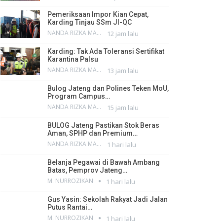
Pemeriksaan Impor Kian Cepat,
Karding Tinjau SSm JI-QC
NANDA RIZKA MAHENDRA
12 jam lalu
Karding: Tak Ada Toleransi Sertifikat
Karantina Palsu
NANDA RIZKA MAHENDRA
13 jam lalu
Bulog Jateng dan Polines Teken MoU,
Program Campus…
NANDA RIZKA MAHENDRA
15 jam lalu
BULOG Jateng Pastikan Stok Beras
Aman, SPHP dan Premium…
NANDA RIZKA MAHENDRA
1 hari lalu
Belanja Pegawai di Bawah Ambang
Batas, Pemprov Jateng…
M. NURROZIKAN
1 hari lalu
Gus Yasin: Sekolah Rakyat Jadi Jalan
Putus Rantai…
M. NURROZIKAN
1 hari lalu