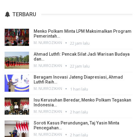
TERBARU
Menko Polkam Minta LPM Maksimalkan Program
Pemerintah…
M. NURROZIKAN
22 jam lalu
Ahmad Luthfi: Pencak Silat Jadi Warisan Budaya
dan…
M. NURROZIKAN
22 jam lalu
Beragam Inovasi Jateng Diapresiasi, Ahmad
Luthfi Raih…
M. NURROZIKAN
1 hari lalu
Isu Kerusuhan Beredar, Menko Polkam Tegaskan
Indonesia…
M. NURROZIKAN
2 hari lalu
Soroti Kasus Perundungan, Taj Yasin Minta
Pencegahan…
M. NURROZIKAN
2 hari lalu