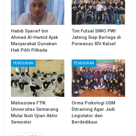
Habib Syarief bin
Tim Futsal SIWO PWI
Ahmad Al-Hamid Ajak
Jateng Siap Berlaga di
Masyarakat Gunakan
Porwanas XIV Kalsel
Hak Pilih Pilkada
PENDIDIKAN
PENDIDIKAN
Mahasiswa FTIK
Orma Psikologi USM
Universitas Semarang
Ditraining Agar Jadi
Mulai Ikuti Ujian Akhir
Legislator dan
Semester
Berdedikasi
PREV
NEXT