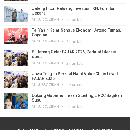
Jateng Incar Peluang Investasi IKN, Furnitur
Jepara…
M. NURROZIKAN
2 hari lalu
Taj Yasin Kejar Sensus Ekonomi Jateng Tuntas,
Capaian…
M. NURROZIKAN
2 hari lalu
BI Jateng Gelar FAJAR 2026, Perkuat Literasi
dan…
M. NURROZIKAN
3 hari lalu
Jawa Tengah Perkuat Halal Value Chain Lewat
FAJAR 2026,…
M. NURROZIKAN
3 hari lalu
Dukung Gubernur Tekan Stunting, JPCC Bagikan
Susu…
M. NURROZIKAN
3 hari lalu