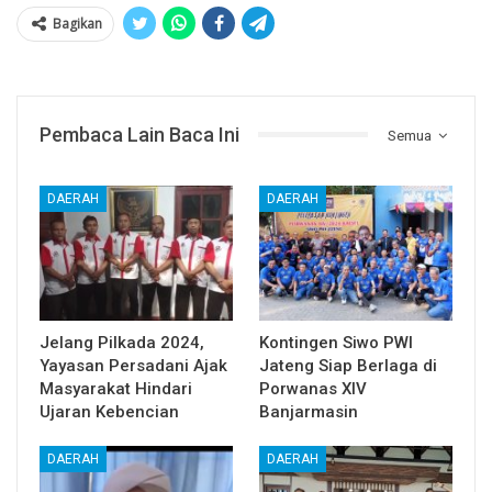
Bagikan
Pembaca Lain Baca Ini
Semua
DAERAH
DAERAH
Jelang Pilkada 2024,
Kontingen Siwo PWI
Yayasan Persadani Ajak
Jateng Siap Berlaga di
Masyarakat Hindari
Porwanas XIV
Ujaran Kebencian
Banjarmasin
DAERAH
DAERAH