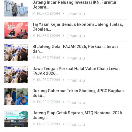
Jateng Incar Peluang Investasi IKN, Furnitur
Jepara…
M. NURROZIKAN
3 hari lalu
Taj Yasin Kejar Sensus Ekonomi Jateng Tuntas,
Capaian…
M. NURROZIKAN
3 hari lalu
BI Jateng Gelar FAJAR 2026, Perkuat Literasi
dan…
M. NURROZIKAN
4 hari lalu
Jawa Tengah Perkuat Halal Value Chain Lewat
FAJAR 2026,…
M. NURROZIKAN
4 hari lalu
Dukung Gubernur Tekan Stunting, JPCC Bagikan
Susu…
M. NURROZIKAN
4 hari lalu
Jateng Siap Cetak Sejarah, MTQ Nasional 2026
Usung…
M. NURROZIKAN
4 hari lalu