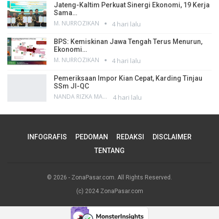
Jateng-Kaltim Perkuat Sinergi Ekonomi, 19 Kerja
Sama…
M. NURROZIKAN
4 hari lalu
BPS: Kemiskinan Jawa Tengah Terus Menurun,
Ekonomi…
M. NURROZIKAN
4 hari lalu
Pemeriksaan Impor Kian Cepat, Karding Tinjau
SSm JI-QC
NANDA RIZKA MAHENDRA
4 hari lalu
INFOGRAFIS
PEDOMAN
REDAKSI
DISCLAIMER
TENTANG
© 2026 - ZonaPasar.com. All Rights Reserved.
(c) 2024 ZonaPasar.com