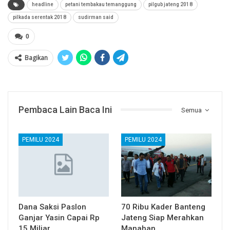
headline
petani tembakau temanggung
pilgub jateng 2018
pilkada serentak 2018
sudirman said
0
Bagikan
Pembaca Lain Baca Ini
Semua
PEMILU 2024
PEMILU 2024
Dana Saksi Paslon
70 Ribu Kader Banteng
Ganjar Yasin Capai Rp
Jateng Siap Merahkan
15 Miliar
Manahan