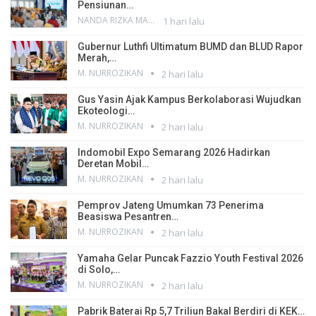
Pensiunan…
NANDA RIZKA MAHENDRA
1 hari lalu
Gubernur Luthfi Ultimatum BUMD dan BLUD Rapor
Merah,…
M. NURROZIKAN
2 hari lalu
Gus Yasin Ajak Kampus Berkolaborasi Wujudkan
Ekoteologi…
M. NURROZIKAN
2 hari lalu
Indomobil Expo Semarang 2026 Hadirkan
Deretan Mobil…
M. NURROZIKAN
2 hari lalu
Pemprov Jateng Umumkan 73 Penerima
Beasiswa Pesantren…
M. NURROZIKAN
2 hari lalu
Yamaha Gelar Puncak Fazzio Youth Festival 2026
di Solo,…
M. NURROZIKAN
2 hari lalu
Pabrik Baterai Rp 5,7 Triliun Bakal Berdiri di KEK…