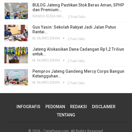
BULOG Jateng Pastikan Stok Beras Aman, SPHP
dan Premium…
NANDA RIZKA MAHENDRA
2 hari lalu
Gus Yasin: Sekolah Rakyat Jadi Jalan Putus
Rantai…
M. NURROZIKAN
2 hari lalu
Jateng Alokasikan Dana Cadangan Rp1,2 Triliun
untuk…
M. NURROZIKAN
2 hari lalu
Pemprov Jateng Gandeng Mercy Corps Bangun
Ketangguhan…
M. NURROZIKAN
2 hari lalu
INFOGRAFIS
PEDOMAN
REDAKSI
DISCLAIMER
TENTANG
© 2026 - ZonaPasar.com. All Rights Reserved.