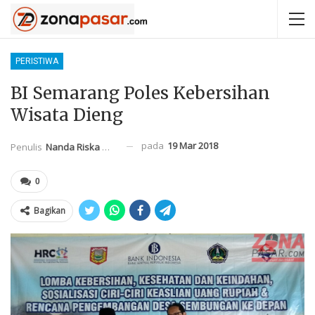
PERISTIWA
BI Semarang Poles Kebersihan
Wisata Dieng
pada
19 Mar 2018
Penulis
Nanda Riska Mahendra
0
Bagikan