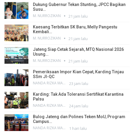
Dukung Gubernur Tekan Stunting, JPCC Bagikan
Susu…
M. NURROZIKAN
21 jam lalu
Kaesang Terbitkan SK Baru, Melly Pangestu
Kembali…
M. NURROZIKAN
21 jam lalu
Jateng Siap Cetak Sejarah, MTQ Nasional 2026
Usung…
M. NURROZIKAN
21 jam lalu
Pemeriksaan Impor Kian Cepat, Karding Tinjau
SSm JI-QC
NANDA RIZKA MAHENDRA
23 jam lalu
Karding: Tak Ada Toleransi Sertifikat Karantina
Palsu
NANDA RIZKA MAHENDRA
24 jam lalu
Bulog Jateng dan Polines Teken MoU, Program
Campus…
NANDA RIZKA MAHENDRA
1 hari lalu