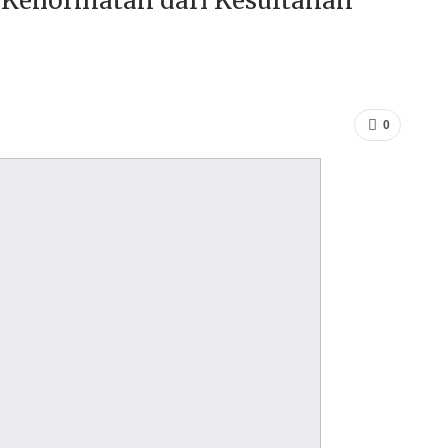
 Kehormatan dari Kesultanan
0