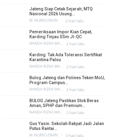
Jateng Siap Cetak Sejarah, MTQ
Nasional 2026 Usung…
M. NURROZIKAN
2 hari lalu
Pemeriksaan Impor Kian Cepat,
Karding Tinjau SSm JI-QC
NANDA RIZKA MAHENDRA
2 hari lalu
Karding: Tak Ada Toleransi Sertifikat
Karantina Palsu
NANDA RIZKA MAHENDRA
2 hari lalu
Bulog Jateng dan Polines Teken MoU,
Program Campus…
NANDA RIZKA MAHENDRA
2 hari lalu
BULOG Jateng Pastikan Stok Beras
Aman, SPHP dan Premium…
NANDA RIZKA MAHENDRA
2 hari lalu
Gus Yasin: Sekolah Rakyat Jadi Jalan
Putus Rantai…
M. NURROZIKAN
3 hari lalu