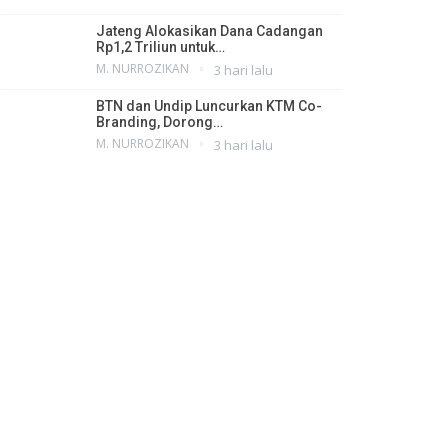
Jateng Alokasikan Dana Cadangan
Rp1,2 Triliun untuk…
M. NURROZIKAN
3 hari lalu
BTN dan Undip Luncurkan KTM Co-
Branding, Dorong…
M. NURROZIKAN
3 hari lalu