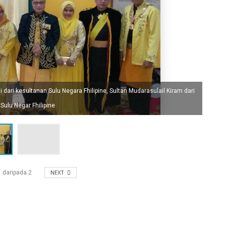
J
 dari kesultanan Sulu Negara Fhilipine, Sultan Mudarasulail Kiram dari
a
Sulu Negar Fhilipine
NEXT
1
daripada
2