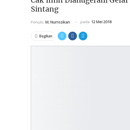
Cak Imin Dianugerahi Gelar
Sintang
pada
12 Mei 2018
Penulis
M. Nurrozikan
Bagikan