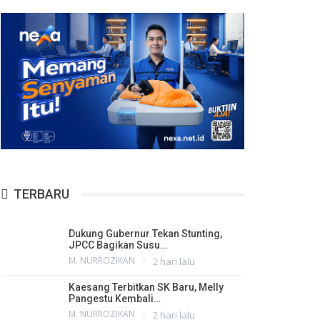
TERBARU
Dukung Gubernur Tekan Stunting,
JPCC Bagikan Susu…
M. NURROZIKAN
2 hari lalu
Kaesang Terbitkan SK Baru, Melly
Pangestu Kembali…
M. NURROZIKAN
2 hari lalu