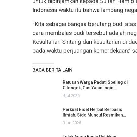
untuk dipinjamkan kepada Sultan Hamid I
Indonesia waktu itu bahwa lambang nega
“Kita sebagai bangsa berutang budi atas 
cara membalas budi tersebut adalah neg
Kesultanan Sintang dan kesultanan di dae
pada waktu perjuangan kemerdekaan,” 
BACA BERITA LAIN
Ratusan Warga Padati Speling di
Cilongok, Gus Yasin Ingin…
4 Jul 2026
Perkuat Riset Herbal Berbasis
Ilmiah, Sido Muncul Resmikan…
9 Jun 2026
Tolak Angin Bantu Pulihkan