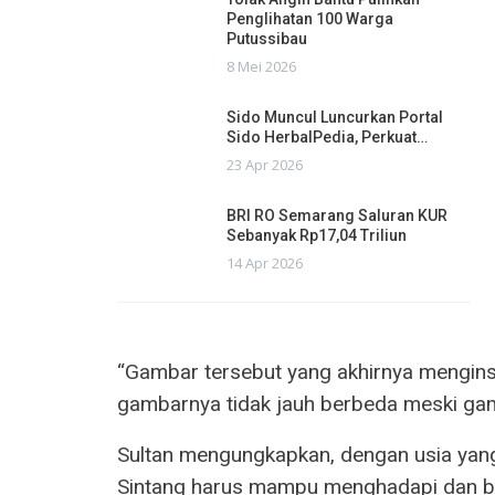
Penglihatan 100 Warga
Putussibau
8 Mei 2026
Sido Muncul Luncurkan Portal
Sido HerbalPedia, Perkuat…
23 Apr 2026
BRI RO Semarang Saluran KUR
Sebanyak Rp17,04 Triliun
14 Apr 2026
“Gambar tersebut yang akhirnya menginspi
gambarnya tidak jauh berbeda meski gamba
Sultan mengungkapkan, dengan usia yang
Sintang harus mampu menghadapi dan be