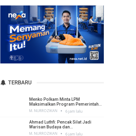
TERBARU
Menko Polkam Minta LPM
Maksimalkan Program Pemerintah…
M. NURROZIKAN
6 jam lalu
Ahmad Luthfi: Pencak Silat Jadi
Warisan Budaya dan…
M. NURROZIKAN
6 jam lalu