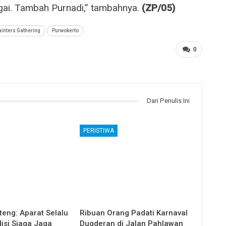
gai. Tambah Purnadi,” tambahnya.
(ZP/05)
ainters Gathering
Purwokerto
0
Dari Penulis Ini
PERISTIWA
teng: Aparat Selalu
Ribuan Orang Padati Karnaval
isi Siaga Jaga
Dugderan di Jalan Pahlawan