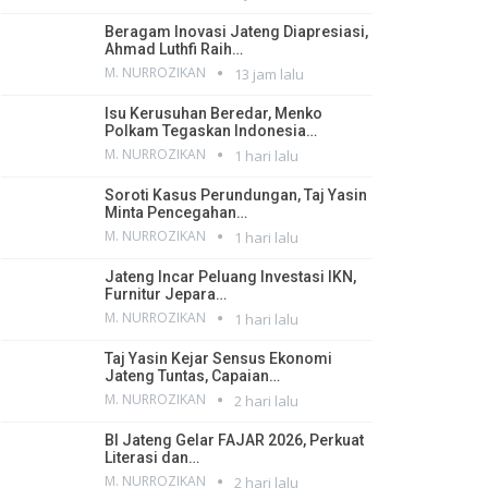
Beragam Inovasi Jateng Diapresiasi,
Ahmad Luthfi Raih…
M. NURROZIKAN
13 jam lalu
Isu Kerusuhan Beredar, Menko
Polkam Tegaskan Indonesia…
M. NURROZIKAN
1 hari lalu
Soroti Kasus Perundungan, Taj Yasin
Minta Pencegahan…
M. NURROZIKAN
1 hari lalu
Jateng Incar Peluang Investasi IKN,
Furnitur Jepara…
M. NURROZIKAN
1 hari lalu
Taj Yasin Kejar Sensus Ekonomi
Jateng Tuntas, Capaian…
M. NURROZIKAN
2 hari lalu
BI Jateng Gelar FAJAR 2026, Perkuat
Literasi dan…
M. NURROZIKAN
2 hari lalu