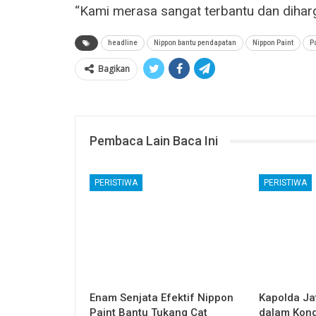
“Kami merasa sangat terbantu dan dihar
headline
Nippon bantu pendapatan
Nippon Paint
P
Bagikan
Pembaca Lain Baca Ini
PERISTIWA
PERISTIWA
Enam Senjata Efektif Nippon
Kapolda Ja
Paint Bantu Tukang Cat
dalam Kond