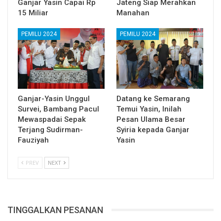
Ganjar Yasin Capai Rp
Jateng Siap Merahkan
15 Miliar
Manahan
PEMILU 2024
PEMILU 2024
Ganjar-Yasin Unggul
Datang ke Semarang
Survei, Bambang Pacul
Temui Yasin, Inilah
Mewaspadai Sepak
Pesan Ulama Besar
Terjang Sudirman-
Syiria kepada Ganjar
Fauziyah
Yasin
PREV
NEXT
TINGGALKAN PESANAN