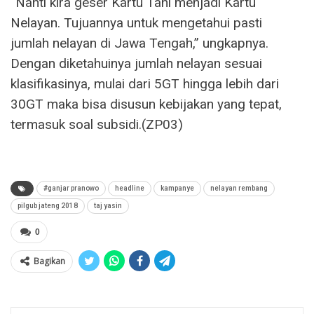
“Nanti kira geser Kartu Tani menjadi Kartu
Nelayan. Tujuannya untuk mengetahui pasti
jumlah nelayan di Jawa Tengah,” ungkapnya.
Dengan diketahuinya jumlah nelayan sesuai
klasifikasinya, mulai dari 5GT hingga lebih dari
30GT maka bisa disusun kebijakan yang tepat,
termasuk soal subsidi.(ZP03)
#ganjar pranowo
headline
kampanye
nelayan rembang
pilgub jateng 2018
taj yasin
0
Bagikan