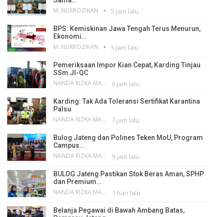
M. NURROZIKAN
5 jam lalu
BPS: Kemiskinan Jawa Tengah Terus Menurun,
Ekonomi…
M. NURROZIKAN
5 jam lalu
Pemeriksaan Impor Kian Cepat, Karding Tinjau
SSm JI-QC
NANDA RIZKA MAHENDRA
6 jam lalu
Karding: Tak Ada Toleransi Sertifikat Karantina
Palsu
NANDA RIZKA MAHENDRA
7 jam lalu
Bulog Jateng dan Polines Teken MoU, Program
Campus…
NANDA RIZKA MAHENDRA
9 jam lalu
BULOG Jateng Pastikan Stok Beras Aman, SPHP
dan Premium…
NANDA RIZKA MAHENDRA
1 hari lalu
Belanja Pegawai di Bawah Ambang Batas,