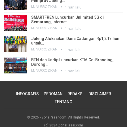
Pemprov Jateng…
M. NURROZIKAN
1 hari lalu
SMARTFREN Luncurkan Unlimited 5G di
Semarang, Internet…
M. NURROZIKAN
1 hari lalu
Jateng Alokasikan Dana Cadangan Rp1,2 Triliun
untuk…
M. NURROZIKAN
1 hari lalu
BTN dan Undip Luncurkan KTM Co-Branding,
Dorong…
M. NURROZIKAN
1 hari lalu
INFOGRAFIS
PEDOMAN
REDAKSI
DISCLAIMER
TENTANG
© 2026 - ZonaPasar.com. All Rights Reserved.
(c) 2024 ZonaPasar.com