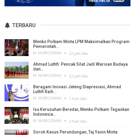
TERBARU
Menko Polkam Minta LPM Maksimalkan Program
Pemerintah…
M. NURROZIKAN
22 jam lalu
Ahmad Luthfi: Pencak Silat Jadi Warisan Budaya
dan…
M. NURROZIKAN
22 jam lalu
Beragam Inovasi Jateng Diapresiasi, Ahmad
Luthfi Raih…
M. NURROZIKAN
1 hari lalu
Isu Kerusuhan Beredar, Menko Polkam Tegaskan
Indonesia…
M. NURROZIKAN
2 hari lalu
Soroti Kasus Perundungan, Taj Yasin Minta