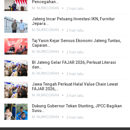
Pencegahan…
M. NURROZIKAN
2 hari lalu
Jateng Incar Peluang Investasi IKN, Furnitur
Jepara…
M. NURROZIKAN
2 hari lalu
Taj Yasin Kejar Sensus Ekonomi Jateng Tuntas,
Capaian…
M. NURROZIKAN
2 hari lalu
BI Jateng Gelar FAJAR 2026, Perkuat Literasi
dan…
M. NURROZIKAN
3 hari lalu
Jawa Tengah Perkuat Halal Value Chain Lewat
FAJAR 2026,…
M. NURROZIKAN
3 hari lalu
Dukung Gubernur Tekan Stunting, JPCC Bagikan
Susu…
M. NURROZIKAN
3 hari lalu