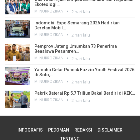
Ekoteologi…
M. NURROZIKAN
2 hari lalu
Indomobil Expo Semarang 2026 Hadirkan
Deretan Mobil…
M. NURROZIKAN
2 hari lalu
Pemprov Jateng Umumkan 73 Penerima
Beasiswa Pesantren…
M. NURROZIKAN
2 hari lalu
Yamaha Gelar Puncak Fazzio Youth Festival 2026
di Solo,…
M. NURROZIKAN
2 hari lalu
Pabrik Baterai Rp 5,7 Triliun Bakal Berdiri di KEK…
M. NURROZIKAN
2 hari lalu
INFOGRAFIS
PEDOMAN
REDAKSI
DISCLAIMER
TENTANG