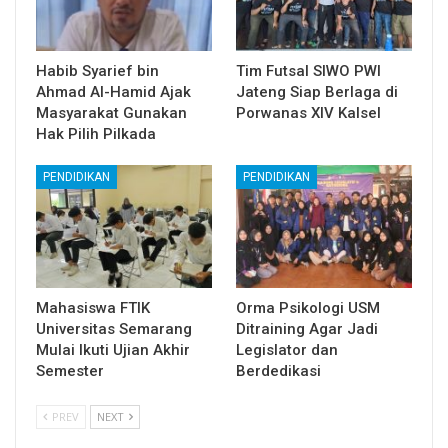
Habib Syarief bin
Tim Futsal SIWO PWI
Ahmad Al-Hamid Ajak
Jateng Siap Berlaga di
Masyarakat Gunakan
Porwanas XIV Kalsel
Hak Pilih Pilkada
PENDIDIKAN
PENDIDIKAN
Mahasiswa FTIK
Orma Psikologi USM
Universitas Semarang
Ditraining Agar Jadi
Mulai Ikuti Ujian Akhir
Legislator dan
Semester
Berdedikasi
PREV
NEXT