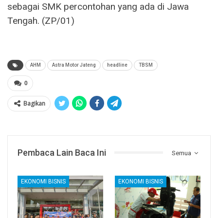
sebagai SMK percontohan yang ada di Jawa
Tengah. (ZP/01)
AHM
Astra Motor Jateng
headline
TBSM
0
Bagikan
Pembaca Lain Baca Ini
Semua
EKONOMI BISNIS
EKONOMI BISNIS