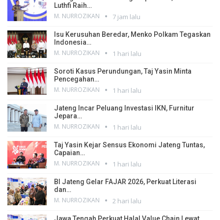
Luthfi Raih…
M. NURROZIKAN
7 jam lalu
Isu Kerusuhan Beredar, Menko Polkam Tegaskan
Indonesia…
M. NURROZIKAN
1 hari lalu
Soroti Kasus Perundungan, Taj Yasin Minta
Pencegahan…
M. NURROZIKAN
1 hari lalu
Jateng Incar Peluang Investasi IKN, Furnitur
Jepara…
M. NURROZIKAN
1 hari lalu
Taj Yasin Kejar Sensus Ekonomi Jateng Tuntas,
Capaian…
M. NURROZIKAN
1 hari lalu
BI Jateng Gelar FAJAR 2026, Perkuat Literasi
dan…
M. NURROZIKAN
2 hari lalu
Jawa Tengah Perkuat Halal Value Chain Lewat