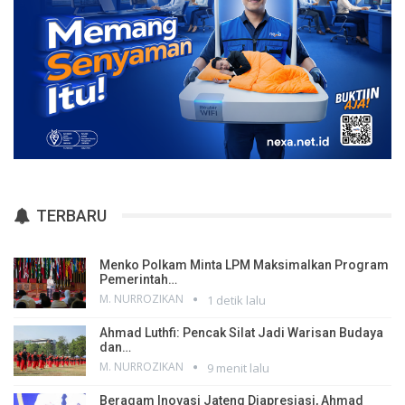
TERBARU
Menko Polkam Minta LPM Maksimalkan Program
Pemerintah…
M. NURROZIKAN
1 detik lalu
Ahmad Luthfi: Pencak Silat Jadi Warisan Budaya
dan…
M. NURROZIKAN
9 menit lalu
Beragam Inovasi Jateng Diapresiasi, Ahmad