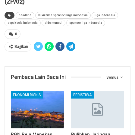
(ZP/02)
headline
kuku bima sponsori luga indonesia
liga indonesia
sepak bola indonesia
sido muncul
sponsor liga indonesia
0
Bagikan
Pembaca Lain Baca Ini
Semua
EKONOMI BISNIS
PERISTIWA
PGN Rela Menekan
Pulihkan Jaringan