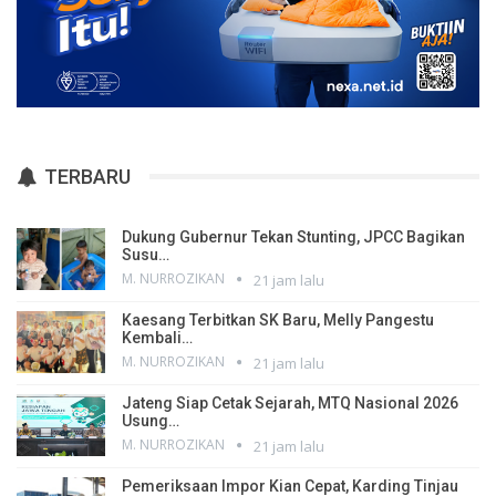
TERBARU
Dukung Gubernur Tekan Stunting, JPCC Bagikan
Susu…
M. NURROZIKAN
21 jam lalu
Kaesang Terbitkan SK Baru, Melly Pangestu
Kembali…
M. NURROZIKAN
21 jam lalu
Jateng Siap Cetak Sejarah, MTQ Nasional 2026
Usung…
M. NURROZIKAN
21 jam lalu
Pemeriksaan Impor Kian Cepat, Karding Tinjau