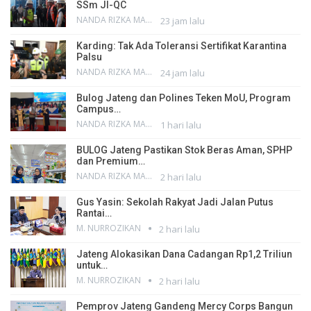
SSm JI-QC
NANDA RIZKA MAHENDRA
23 jam lalu
Karding: Tak Ada Toleransi Sertifikat Karantina
Palsu
NANDA RIZKA MAHENDRA
24 jam lalu
Bulog Jateng dan Polines Teken MoU, Program
Campus…
NANDA RIZKA MAHENDRA
1 hari lalu
BULOG Jateng Pastikan Stok Beras Aman, SPHP
dan Premium…
NANDA RIZKA MAHENDRA
2 hari lalu
Gus Yasin: Sekolah Rakyat Jadi Jalan Putus
Rantai…
M. NURROZIKAN
2 hari lalu
Jateng Alokasikan Dana Cadangan Rp1,2 Triliun
untuk…
M. NURROZIKAN
2 hari lalu
Pemprov Jateng Gandeng Mercy Corps Bangun