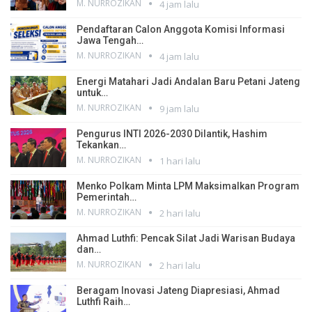
M. NURROZIKAN
4 jam lalu
Pendaftaran Calon Anggota Komisi Informasi
Jawa Tengah…
M. NURROZIKAN
4 jam lalu
Energi Matahari Jadi Andalan Baru Petani Jateng
untuk…
M. NURROZIKAN
9 jam lalu
Pengurus INTI 2026-2030 Dilantik, Hashim
Tekankan…
M. NURROZIKAN
1 hari lalu
Menko Polkam Minta LPM Maksimalkan Program
Pemerintah…
M. NURROZIKAN
2 hari lalu
Ahmad Luthfi: Pencak Silat Jadi Warisan Budaya
dan…
M. NURROZIKAN
2 hari lalu
Beragam Inovasi Jateng Diapresiasi, Ahmad
Luthfi Raih…