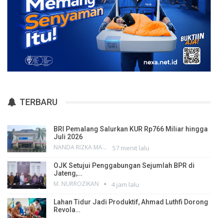
TERBARU
BRI Pemalang Salurkan KUR Rp766 Miliar hingga
Juli 2026
NANDA RIZKA MAHENDRA
57 menit lalu
OJK Setujui Penggabungan Sejumlah BPR di
Jateng,…
M. NURROZIKAN
4 jam lalu
Lahan Tidur Jadi Produktif, Ahmad Luthfi Dorong
Revola…