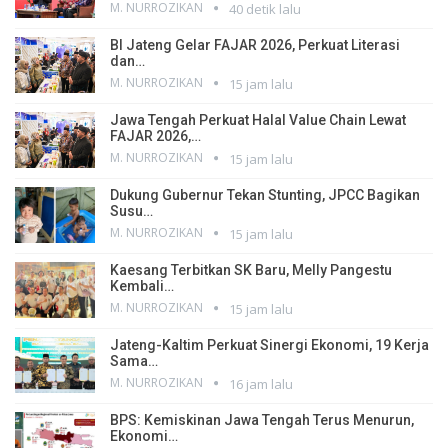
M. NURROZIKAN
40 detik lalu
BI Jateng Gelar FAJAR 2026, Perkuat Literasi
dan…
M. NURROZIKAN
15 jam lalu
Jawa Tengah Perkuat Halal Value Chain Lewat
FAJAR 2026,…
M. NURROZIKAN
15 jam lalu
Dukung Gubernur Tekan Stunting, JPCC Bagikan
Susu…
M. NURROZIKAN
15 jam lalu
Kaesang Terbitkan SK Baru, Melly Pangestu
Kembali…
M. NURROZIKAN
15 jam lalu
Jateng-Kaltim Perkuat Sinergi Ekonomi, 19 Kerja
Sama…
M. NURROZIKAN
16 jam lalu
BPS: Kemiskinan Jawa Tengah Terus Menurun,
Ekonomi…