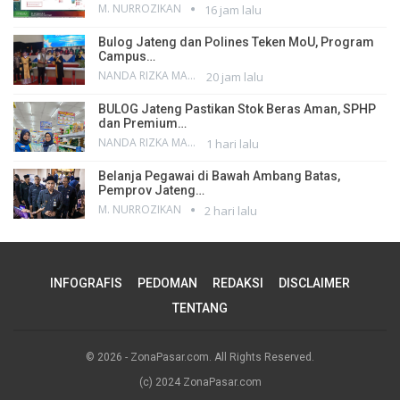
M. NURROZIKAN
16 jam lalu
Bulog Jateng dan Polines Teken MoU, Program
Campus…
NANDA RIZKA MAHENDRA
20 jam lalu
BULOG Jateng Pastikan Stok Beras Aman, SPHP
dan Premium…
NANDA RIZKA MAHENDRA
1 hari lalu
Belanja Pegawai di Bawah Ambang Batas,
Pemprov Jateng…
M. NURROZIKAN
2 hari lalu
INFOGRAFIS
PEDOMAN
REDAKSI
DISCLAIMER
TENTANG
© 2026 - ZonaPasar.com. All Rights Reserved.
(c) 2024 ZonaPasar.com