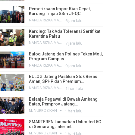
Pemeriksaan Impor Kian Cepat,
Karding Tinjau SSm JI-QC
NANDA RIZKA MAHENDRA
6 jam lalu
Karding: Tak Ada Toleransi Sertifikat
Karantina Palsu
NANDA RIZKA MAHENDRA
7 jam lalu
Bulog Jateng dan Polines Teken MoU,
Program Campus…
NANDA RIZKA MAHENDRA
9 jam lalu
BULOG Jateng Pastikan Stok Beras
Aman, SPHP dan Premium…
NANDA RIZKA MAHENDRA
1 hari lalu
Belanja Pegawai di Bawah Ambang
Batas, Pemprov Jateng…
M. NURROZIKAN
1 hari lalu
SMARTFREN Luncurkan Unlimited 5G
di Semarang, Internet…
M. NURROZIKAN
1 hari lalu