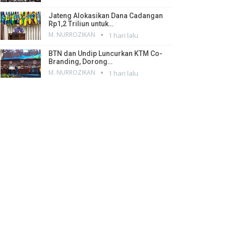
Jateng Alokasikan Dana Cadangan
Rp1,2 Triliun untuk…
M. NURROZIKAN
1 hari lalu
BTN dan Undip Luncurkan KTM Co-
Branding, Dorong…
M. NURROZIKAN
1 hari lalu