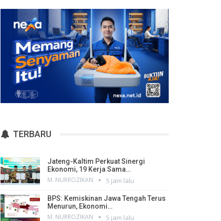
TERBARU
Jateng-Kaltim Perkuat Sinergi
Ekonomi, 19 Kerja Sama…
M. NURROZIKAN
5 jam lalu
BPS: Kemiskinan Jawa Tengah Terus
Menurun, Ekonomi…
M. NURROZIKAN
5 jam lalu