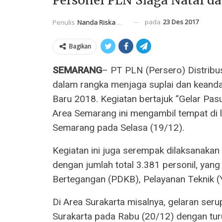
Personel PLN Siaga Natal d
pada
23 Des 2017
Penulis
Nanda Riska Mahendra
Bagikan
SEMARANG
– PT PLN (Persero) Distrib
dalam rangka menjaga suplai dan keandal
Baru 2018. Kegiatan bertajuk “Gelar Pas
Area Semarang ini mengambil tempat di l
Semarang pada Selasa (19/12).
Kegiatan ini juga serempak dilaksanakan
dengan jumlah total 3.381 personil, yang
Bertegangan (PDKB), Pelayanan Teknik (
Di Area Surakarta misalnya, gelaran se
Surakarta pada Rabu (20/12) dengan tur