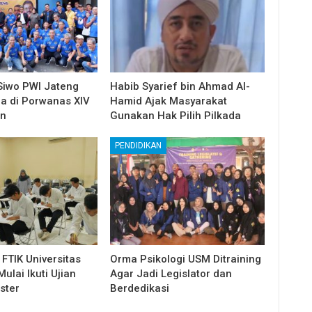
Siwo PWI Jateng
Habib Syarief bin Ahmad Al-
ga di Porwanas XIV
Hamid Ajak Masyarakat
in
Gunakan Hak Pilih Pilkada
PENDIDIKAN
FTIK Universitas
Orma Psikologi USM Ditraining
lai Ikuti Ujian
Agar Jadi Legislator dan
ster
Berdedikasi