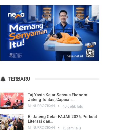
TERBARU
Taj Yasin Kejar Sensus Ekonomi
Jateng Tuntas, Capaian…
M. NURROZIKAN
40 detik lalu
BI Jateng Gelar FAJAR 2026, Perkuat
Literasi dan…
M. NURROZIKAN
15 jam lalu