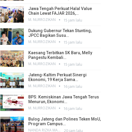
Jawa Tengah Perkuat Halal Value
Chain Lewat FAJAR 2026,…
M. NURROZIKAN
15 jam lalu
Dukung Gubernur Tekan Stunting,
JPCC Bagikan Susu…
M. NURROZIKAN
15 jam lalu
Kaesang Terbitkan SK Baru, Melly
Pangestu Kembali…
M. NURROZIKAN
15 jam lalu
Jateng-Kaltim Perkuat Sinergi
Ekonomi, 19 Kerja Sama…
M. NURROZIKAN
16 jam lalu
BPS: Kemiskinan Jawa Tengah Terus
Menurun, Ekonomi…
M. NURROZIKAN
16 jam lalu
Bulog Jateng dan Polines Teken MoU,
Program Campus…
NANDA RIZKA MAHENDRA
20 jam lalu