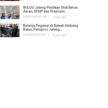
BULOG Jateng Pastikan Stok Beras
Aman, SPHP dan Premium…
NANDA RIZKA MAHENDRA
1 hari lalu
Belanja Pegawai di Bawah Ambang
Batas, Pemprov Jateng…
M. NURROZIKAN
2 hari lalu