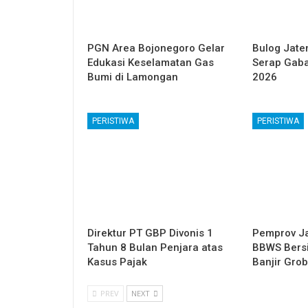
PGN Area Bojonegoro Gelar
Bulog Jate
Edukasi Keselamatan Gas
Serap Gaba
Bumi di Lamongan
2026
PERISTIWA
PERISTIWA
Direktur PT GBP Divonis 1
Pemprov Ja
Tahun 8 Bulan Penjara atas
BBWS Bersi
Kasus Pajak
Banjir Gro
PREV
NEXT