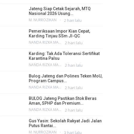
Jateng Siap Cetak Sejarah, MTQ
Nasional 2026 Usung…
M. NURROZIKAN
2 hari lalu
Pemeriksaan Impor Kian Cepat,
Karding Tinjau SSm JI-QC
NANDA RIZKA MAHENDRA
2 hari lalu
Karding: Tak Ada Toleransi Sertifikat
Karantina Palsu
NANDA RIZKA MAHENDRA
2 hari lalu
Bulog Jateng dan Polines Teken MoU,
Program Campus…
NANDA RIZKA MAHENDRA
2 hari lalu
BULOG Jateng Pastikan Stok Beras
Aman, SPHP dan Premium…
NANDA RIZKA MAHENDRA
2 hari lalu
Gus Yasin: Sekolah Rakyat Jadi Jalan
Putus Rantai…
M. NURROZIKAN
3 hari lalu