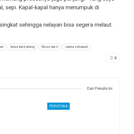
al, sepi. Kapal-kapal hanya menumpuk di
singkat sehingga nelayan bisa segera melaut.
kan
ketua dprd jateng
Reses dpr ri
rukma setiabudi
0
Dari Penulis Ini
PERISTIWA