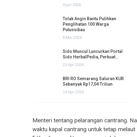
9 Jun 2026
Tolak Angin Bantu Pulihkan
Penglihatan 100 Warga
Putussibau
8 Mei 2026
Sido Muncul Luncurkan Portal
Sido HerbalPedia, Perkuat…
23 Apr 2026
BRI RO Semarang Saluran KUR
Sebanyak Rp17,04 Triliun
14 Apr 2026
Menteri tentang pelarangan cantrang. 
waktu kapal cantrang untuk tetap melaut