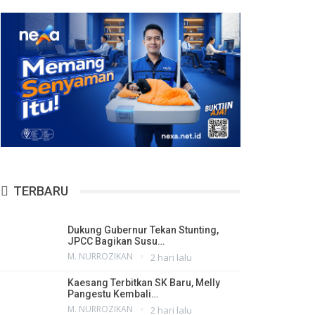
TERBARU
Dukung Gubernur Tekan Stunting,
JPCC Bagikan Susu…
M. NURROZIKAN
2 hari lalu
Kaesang Terbitkan SK Baru, Melly
Pangestu Kembali…
M. NURROZIKAN
2 hari lalu