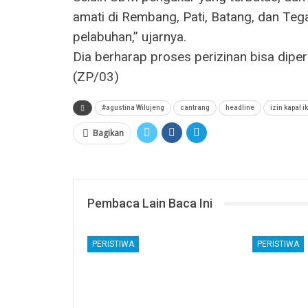
amati di Rembang, Pati, Batang, dan Teg
pelabuhan,” ujarnya.
Dia berharap proses perizinan bisa diper
(ZP/03)
#agustina Wilujeng
cantrang
headline
izin kapal i
Bagikan
Pembaca Lain Baca Ini
PERISTIWA
PERISTIWA