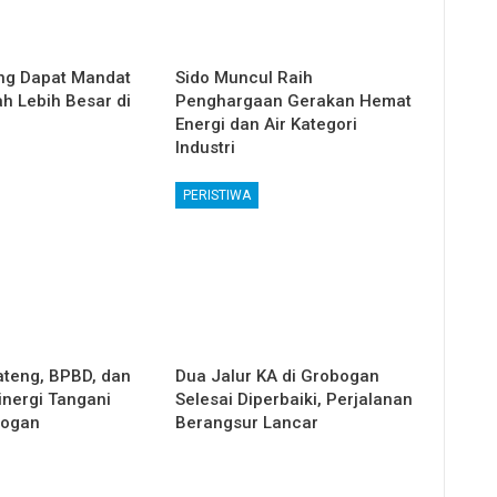
ng Dapat Mandat
Sido Muncul Raih
h Lebih Besar di
Penghargaan Gerakan Hemat
Energi dan Air Kategori
Industri
PERISTIWA
teng, BPBD, dan
Dua Jalur KA di Grobogan
nergi Tangani
Selesai Diperbaiki, Perjalanan
bogan
Berangsur Lancar