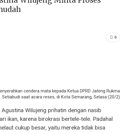
stina Wilujeng Minta Proses
rmudah
0
 menyerahkan cendera mata kepada Ketua DPRD Jateng Rukma
Setiabudi saat acara reses, di Kota Semarang, Selasa (20/2)
gustina Wilujeng prihatin dengan nasib
ri ikan, karena birokrasi bertele-tele. Padahal
elaut cukup besar, yaitu mereka tidak bisa