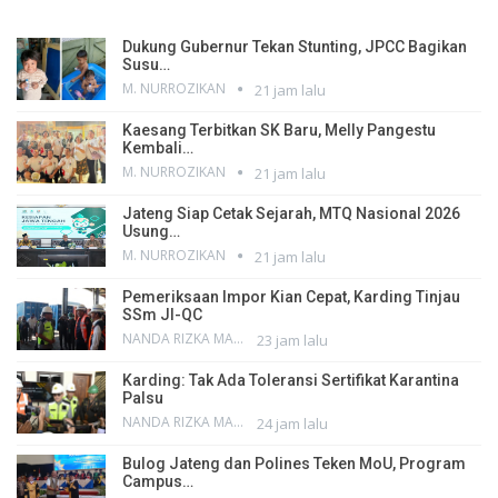
Dukung Gubernur Tekan Stunting, JPCC Bagikan
Susu…
M. NURROZIKAN
21 jam lalu
Kaesang Terbitkan SK Baru, Melly Pangestu
Kembali…
M. NURROZIKAN
21 jam lalu
Jateng Siap Cetak Sejarah, MTQ Nasional 2026
Usung…
M. NURROZIKAN
21 jam lalu
Pemeriksaan Impor Kian Cepat, Karding Tinjau
SSm JI-QC
NANDA RIZKA MAHENDRA
23 jam lalu
Karding: Tak Ada Toleransi Sertifikat Karantina
Palsu
NANDA RIZKA MAHENDRA
24 jam lalu
Bulog Jateng dan Polines Teken MoU, Program
Campus…