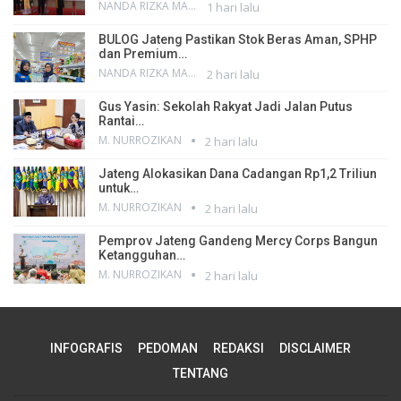
NANDA RIZKA MAHENDRA
1 hari lalu
BULOG Jateng Pastikan Stok Beras Aman, SPHP
dan Premium…
NANDA RIZKA MAHENDRA
2 hari lalu
Gus Yasin: Sekolah Rakyat Jadi Jalan Putus
Rantai…
M. NURROZIKAN
2 hari lalu
Jateng Alokasikan Dana Cadangan Rp1,2 Triliun
untuk…
M. NURROZIKAN
2 hari lalu
Pemprov Jateng Gandeng Mercy Corps Bangun
Ketangguhan…
M. NURROZIKAN
2 hari lalu
INFOGRAFIS
PEDOMAN
REDAKSI
DISCLAIMER
TENTANG