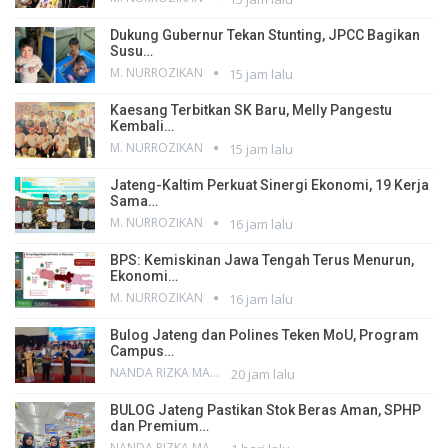
Dukung Gubernur Tekan Stunting, JPCC Bagikan
Susu…
M. NURROZIKAN
15 jam lalu
Kaesang Terbitkan SK Baru, Melly Pangestu
Kembali…
M. NURROZIKAN
15 jam lalu
Jateng-Kaltim Perkuat Sinergi Ekonomi, 19 Kerja
Sama…
M. NURROZIKAN
16 jam lalu
BPS: Kemiskinan Jawa Tengah Terus Menurun,
Ekonomi…
M. NURROZIKAN
16 jam lalu
Bulog Jateng dan Polines Teken MoU, Program
Campus…
NANDA RIZKA MAHENDRA
20 jam lalu
BULOG Jateng Pastikan Stok Beras Aman, SPHP
dan Premium…
NANDA RIZKA MAHENDRA