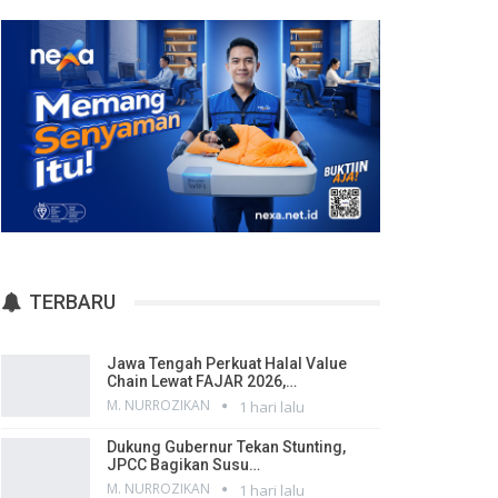
TERBARU
Jawa Tengah Perkuat Halal Value
Chain Lewat FAJAR 2026,…
M. NURROZIKAN
1 hari lalu
Dukung Gubernur Tekan Stunting,
JPCC Bagikan Susu…
M. NURROZIKAN
1 hari lalu