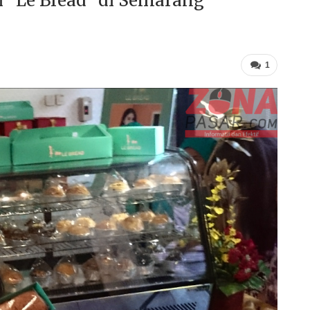
i “Le Bread” di Semarang
1