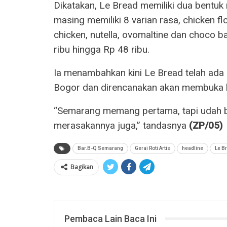
Dikatakan, Le Bread memiliki dua bentuk 
masing memiliki 8 varian rasa, chicken f
chicken, nutella, ovomaltine dan choco b
ribu hingga Rp 48 ribu.
Ia menambahkan kini Le Bread telah ada 
Bogor dan direncanakan akan membuka k
“Semarang memang pertama, tapi udah buk
merasakannya juga,” tandasnya
(ZP/05)
Bar.B-Q Semarang
Gerai Roti Artis
headline
Le B
Bagikan
Pembaca Lain Baca Ini