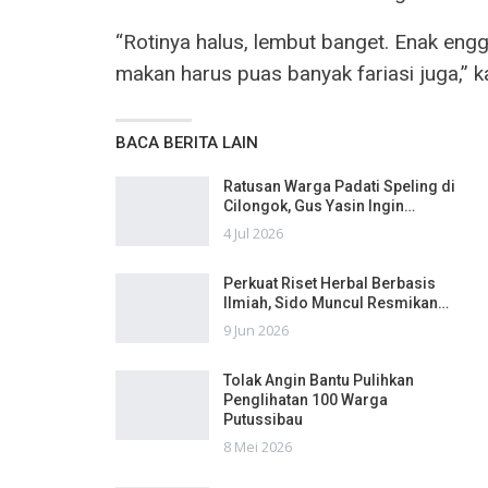
“Rotinya halus, lembut banget. Enak engg
makan harus puas banyak fariasi juga,” k
BACA BERITA LAIN
Ratusan Warga Padati Speling di
Cilongok, Gus Yasin Ingin…
4 Jul 2026
Perkuat Riset Herbal Berbasis
Ilmiah, Sido Muncul Resmikan…
9 Jun 2026
Tolak Angin Bantu Pulihkan
Penglihatan 100 Warga
Putussibau
8 Mei 2026