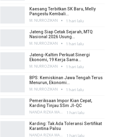
Kaesang Terbitkan SK Baru, Melly
Pangestu Kembali…
M. NURROZIKAN
1 hari lalu
Jateng Siap Cetak Sejarah, MTQ
Nasional 2026 Usung…
M. NURROZIKAN
1 hari lalu
Jateng-Kaltim Perkuat Sinergi
Ekonomi, 19 Kerja Sama…
M. NURROZIKAN
1 hari lalu
BPS: Kemiskinan Jawa Tengah Terus
Menurun, Ekonomi…
M. NURROZIKAN
1 hari lalu
Pemeriksaan Impor Kian Cepat,
Karding Tinjau SSm JI-QC
NANDA RIZKA MAHENDRA
1 hari lalu
Karding: Tak Ada Toleransi Sertifikat
Karantina Palsu
NANDA RIZKA MAHENDRA
1 hari lalu