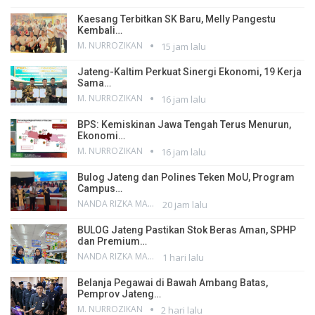
Kaesang Terbitkan SK Baru, Melly Pangestu
Kembali…
M. NURROZIKAN
15 jam lalu
Jateng-Kaltim Perkuat Sinergi Ekonomi, 19 Kerja
Sama…
M. NURROZIKAN
16 jam lalu
BPS: Kemiskinan Jawa Tengah Terus Menurun,
Ekonomi…
M. NURROZIKAN
16 jam lalu
Bulog Jateng dan Polines Teken MoU, Program
Campus…
NANDA RIZKA MAHENDRA
20 jam lalu
BULOG Jateng Pastikan Stok Beras Aman, SPHP
dan Premium…
NANDA RIZKA MAHENDRA
1 hari lalu
Belanja Pegawai di Bawah Ambang Batas,
Pemprov Jateng…
M. NURROZIKAN
2 hari lalu