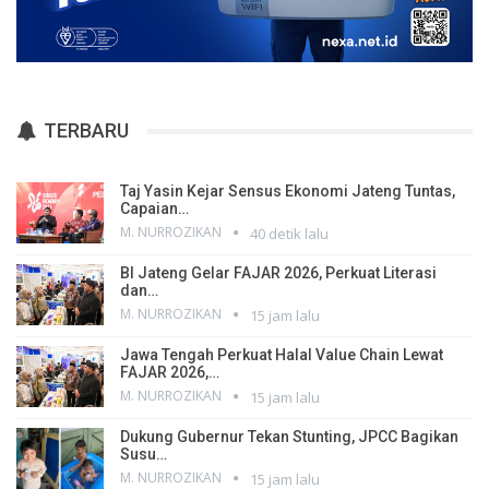
TERBARU
Taj Yasin Kejar Sensus Ekonomi Jateng Tuntas,
Capaian…
M. NURROZIKAN
40 detik lalu
BI Jateng Gelar FAJAR 2026, Perkuat Literasi
dan…
M. NURROZIKAN
15 jam lalu
Jawa Tengah Perkuat Halal Value Chain Lewat
FAJAR 2026,…
M. NURROZIKAN
15 jam lalu
Dukung Gubernur Tekan Stunting, JPCC Bagikan
Susu…
M. NURROZIKAN
15 jam lalu