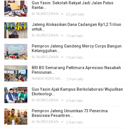
Gus Yasin: Sekolah Rakyat Jadi Jalan Putus
Rantai…
M. NURROZIKAN
22 jam lalu
Jateng Alokasikan Dana Cadangan Rp1,2 Triliun
untuk…
M. NURROZIKAN
1 hari lalu
Pemprov Jateng Gandeng Mercy Corps Bangun
Ketangguhan…
M. NURROZIKAN
1 hari lalu
BRI BO Semarang Pattimura Apresiasi Nasabah
Pensiunan…
NANDA RIZKA MAHENDRA
2 hari lalu
Gus Yasin Ajak Kampus Berkolaborasi Wujudkan
Ekoteologi…
M. NURROZIKAN
2 hari lalu
Pemprov Jateng Umumkan 73 Penerima
Beasiswa Pesantren…
M. NURROZIKAN
3 hari lalu