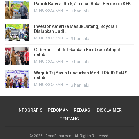
Pabrik Baterai Rp 5,7 Triliun Bakal Berdiri di KEK…
M. NURROZIKAN
3 hari lalu
Investor Amerika Masuk Jateng, Boyolali
Disiapkan Jadi…
M. NURROZIKAN
3 hari lalu
Gubernur Luthfi Tekankan Birokrasi Adaptif
untuk…
M. NURROZIKAN
3 hari lalu
Wagub Taj Yasin Luncurkan Modul PAUD EMAS
untuk…
M. NURROZIKAN
3 hari lalu
INFOGRAFIS
PEDOMAN
REDAKSI
DISCLAIMER
TENTANG
© 2026 - ZonaPasar.com. All Rights Reserved.