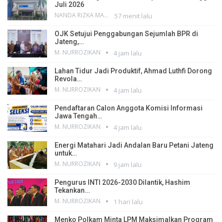
Juli 2026
NANDA RIZKA MAHENDRA
57 menit lalu
OJK Setujui Penggabungan Sejumlah BPR di
Jateng,…
M. NURROZIKAN
4 jam lalu
Lahan Tidur Jadi Produktif, Ahmad Luthfi Dorong
Revola…
M. NURROZIKAN
4 jam lalu
Pendaftaran Calon Anggota Komisi Informasi
Jawa Tengah…
M. NURROZIKAN
4 jam lalu
Energi Matahari Jadi Andalan Baru Petani Jateng
untuk…
M. NURROZIKAN
9 jam lalu
Pengurus INTI 2026-2030 Dilantik, Hashim
Tekankan…
M. NURROZIKAN
1 hari lalu
Menko Polkam Minta LPM Maksimalkan Program