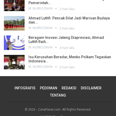
Pemerintah…
M. NURROZIKAN
2 hari lalu
Ahmad Luthfi: Pencak Silat Jadi Warisan Budaya
dan…
M. NURROZIKAN
2 hari lalu
Beragam Inovasi Jateng Diapresiasi, Ahmad
Luthfi Raih…
M. NURROZIKAN
3 hari lalu
Isu Kerusuhan Beredar, Menko Polkam Tegaskan
Indonesia…
M. NURROZIKAN
3 hari lalu
INFOGRAFIS
PEDOMAN
REDAKSI
DISCLAIMER
TENTANG
© 2026 - ZonaPasar.com. All Rights Reserved.