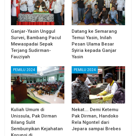
Ganjar-Yasin Unggul
Datang ke Semarang
Survei, Bambang Pacul
Temui Yasin, Inilah
Mewaspadai Sepak
Pesan Ulama Besar
Terjang Sudirman-
Syiria kepada Ganjar
Fauziyah
Yasin
PEMILU 2024
PEMILU 2024
Kuliah Umum di
Nekat…. Demi Ketemu
Unissula, Pak Dirman
Pak Dirman, Handoko
Bilang Sulit
Rela Ngontel dari
Sembunyikan Kejahatan
Jepara sampai Brebes
Korupsi di…