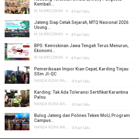
Kembali…
M. NURROZIKAN
4 hari lalu
Jateng Siap Cetak Sejarah, MTQ Nasional 2026
Usung…
M. NURROZIKAN
4 hari lalu
BPS: Kemiskinan Jawa Tengah Terus Menurun,
Ekonomi…
M. NURROZIKAN
4 hari lalu
Pemeriksaan Impor Kian Cepat, Karding Tinjau
SSm JI-QC
NANDA RIZKA MAHENDRA
4 hari lalu
Karding: Tak Ada Toleransi Sertifikat Karantina
Palsu
NANDA RIZKA MAHENDRA
4 hari lalu
Bulog Jateng dan Polines Teken MoU, Program
Campus…
NANDA RIZKA MAHENDRA
4 hari lalu