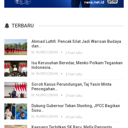
TERBARU
Ahmad Luthfi: Pencak Silat Jadi Warisan Budaya
dan…
M. NURROZIKAN
2 hari lalu
Isu Kerusuhan Beredar, Menko Polkam Tegaskan
Indonesia…
M. NURROZIKAN
3 hari lalu
Soroti Kasus Perundungan, Taj Yasin Minta
Pencegahan…
M. NURROZIKAN
3 hari lalu
Dukung Gubernur Tekan Stunting, JPCC Bagikan
Susu…
M. NURROZIKAN
4 hari lalu
Kaesang Terbitkan SK Baru, Melly Pangestu