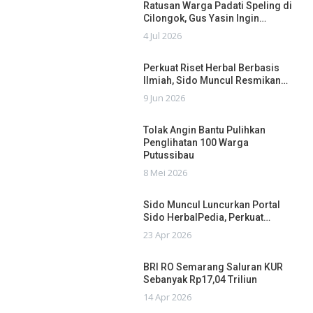
Ratusan Warga Padati Speling di
Cilongok, Gus Yasin Ingin…
4 Jul 2026
Perkuat Riset Herbal Berbasis
Ilmiah, Sido Muncul Resmikan…
9 Jun 2026
Tolak Angin Bantu Pulihkan
Penglihatan 100 Warga
Putussibau
8 Mei 2026
Sido Muncul Luncurkan Portal
Sido HerbalPedia, Perkuat…
23 Apr 2026
BRI RO Semarang Saluran KUR
Sebanyak Rp17,04 Triliun
14 Apr 2026