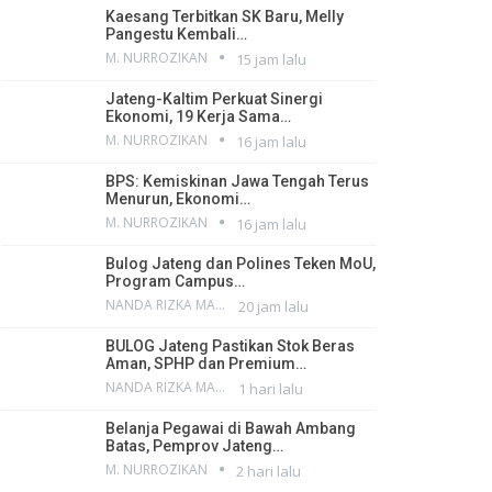
Kaesang Terbitkan SK Baru, Melly
Pangestu Kembali…
M. NURROZIKAN
15 jam lalu
Jateng-Kaltim Perkuat Sinergi
Ekonomi, 19 Kerja Sama…
M. NURROZIKAN
16 jam lalu
BPS: Kemiskinan Jawa Tengah Terus
Menurun, Ekonomi…
M. NURROZIKAN
16 jam lalu
Bulog Jateng dan Polines Teken MoU,
Program Campus…
NANDA RIZKA MAHENDRA
20 jam lalu
BULOG Jateng Pastikan Stok Beras
Aman, SPHP dan Premium…
NANDA RIZKA MAHENDRA
1 hari lalu
Belanja Pegawai di Bawah Ambang
Batas, Pemprov Jateng…
M. NURROZIKAN
2 hari lalu