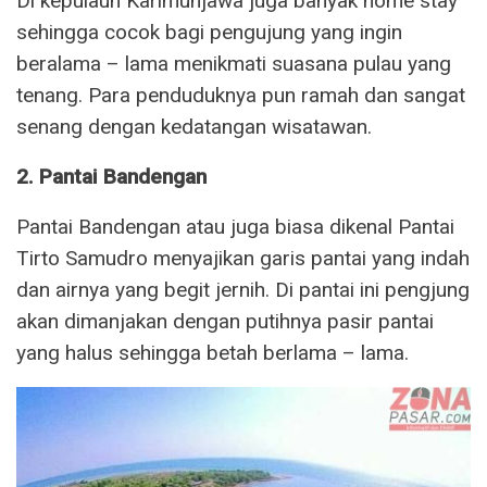
Di kepulaun Karimunjawa juga banyak home stay
sehingga cocok bagi pengujung yang ingin
beralama – lama menikmati suasana pulau yang
tenang. Para penduduknya pun ramah dan sangat
senang dengan kedatangan wisatawan.
2. Pantai Bandengan
Pantai Bandengan atau juga biasa dikenal Pantai
Tirto Samudro menyajikan garis pantai yang indah
dan airnya yang begit jernih. Di pantai ini pengjung
akan dimanjakan dengan putihnya pasir pantai
yang halus sehingga betah berlama – lama.