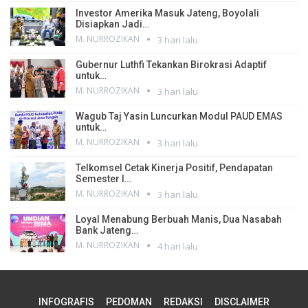
Investor Amerika Masuk Jateng, Boyolali
Disiapkan Jadi…
M. NURROZIKAN
3 hari lalu
Gubernur Luthfi Tekankan Birokrasi Adaptif
untuk…
M. NURROZIKAN
3 hari lalu
Wagub Taj Yasin Luncurkan Modul PAUD EMAS
untuk…
M. NURROZIKAN
3 hari lalu
Telkomsel Cetak Kinerja Positif, Pendapatan
Semester I…
M. NURROZIKAN
3 hari lalu
Loyal Menabung Berbuah Manis, Dua Nasabah
Bank Jateng…
M. NURROZIKAN
4 hari lalu
INFOGRAFIS
PEDOMAN
REDAKSI
DISCLAIMER