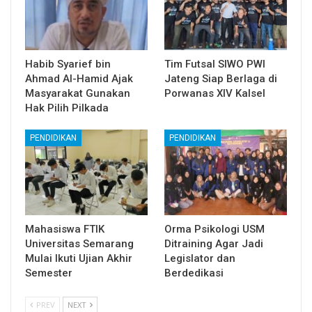
Habib Syarief bin
Tim Futsal SIWO PWI
Ahmad Al-Hamid Ajak
Jateng Siap Berlaga di
Masyarakat Gunakan
Porwanas XIV Kalsel
Hak Pilih Pilkada
PENDIDIKAN
PENDIDIKAN
Mahasiswa FTIK
Orma Psikologi USM
Universitas Semarang
Ditraining Agar Jadi
Mulai Ikuti Ujian Akhir
Legislator dan
Semester
Berdedikasi
PREV
NEXT