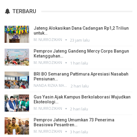
TERBARU
Jateng Alokasikan Dana Cadangan Rp1,2 Triliun
untuk…
M. NURROZIKAN
23 jam lalu
Pemprov Jateng Gandeng Mercy Corps Bangun
Ketangguhan…
M. NURROZIKAN
1 hari lalu
BRI BO Semarang Pattimura Apresiasi Nasabah
Pensiunan…
NANDA RIZKA MAHENDRA
2 hari lalu
Gus Yasin Ajak Kampus Berkolaborasi Wujudkan
Ekoteologi…
M. NURROZIKAN
2 hari lalu
Pemprov Jateng Umumkan 73 Penerima
Beasiswa Pesantren…
M. NURROZIKAN
3 hari lalu