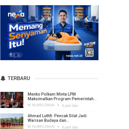
TERBARU
Menko Polkam Minta LPM
Maksimalkan Program Pemerintah…
M. NURROZIKAN
6 jam lalu
Ahmad Luthfi: Pencak Silat Jadi
Warisan Budaya dan…
M. NURROZIKAN
6 jam lalu