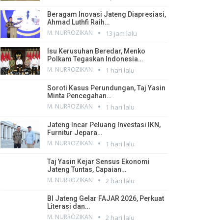
Beragam Inovasi Jateng Diapresiasi,
Ahmad Luthfi Raih…
M. NURROZIKAN
13 jam lalu
Isu Kerusuhan Beredar, Menko
Polkam Tegaskan Indonesia…
M. NURROZIKAN
1 hari lalu
Soroti Kasus Perundungan, Taj Yasin
Minta Pencegahan…
M. NURROZIKAN
1 hari lalu
Jateng Incar Peluang Investasi IKN,
Furnitur Jepara…
M. NURROZIKAN
1 hari lalu
Taj Yasin Kejar Sensus Ekonomi
Jateng Tuntas, Capaian…
M. NURROZIKAN
2 hari lalu
BI Jateng Gelar FAJAR 2026, Perkuat
Literasi dan…
M. NURROZIKAN
2 hari lalu