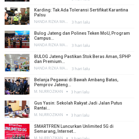
Karding: Tak Ada Toleransi Sertifikat Karantina
Palsu
NANDA RIZKA MAHENDRA
3 hari lalu
Bulog Jateng dan Polines Teken MoU, Program
Campus…
NANDA RIZKA MAHENDRA
3 hari lalu
BULOG Jateng Pastikan Stok Beras Aman, SPHP
dan Premium…
NANDA RIZKA MAHENDRA
3 hari lalu
Belanja Pegawai di Bawah Ambang Batas,
Pemprov Jateng…
M. NURROZIKAN
3 hari lalu
Gus Yasin: Sekolah Rakyat Jadi Jalan Putus
Rantai…
M. NURROZIKAN
3 hari lalu
SMARTFREN Luncurkan Unlimited 5G di
Semarang, Internet…
M. NURROZIKAN
3 hari lalu