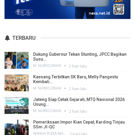
TERBARU
Dukung Gubernur Tekan Stunting, JPCC Bagikan
Susu…
M. NURROZIKAN
2 hari lalu
Kaesang Terbitkan SK Baru, Melly Pangestu
Kembali…
M. NURROZIKAN
2 hari lalu
Jateng Siap Cetak Sejarah, MTQ Nasional 2026
Usung…
M. NURROZIKAN
2 hari lalu
Pemeriksaan Impor Kian Cepat, Karding Tinjau
SSm JI-QC
NANDA RIZKA MAHENDRA
3 hari lalu