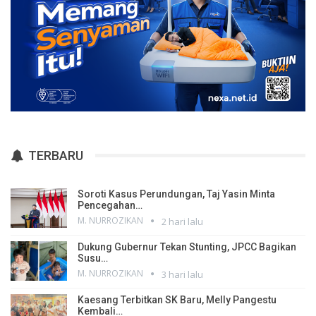
TERBARU
Soroti Kasus Perundungan, Taj Yasin Minta
Pencegahan…
M. NURROZIKAN
2 hari lalu
Dukung Gubernur Tekan Stunting, JPCC Bagikan
Susu…
M. NURROZIKAN
3 hari lalu
Kaesang Terbitkan SK Baru, Melly Pangestu
Kembali…