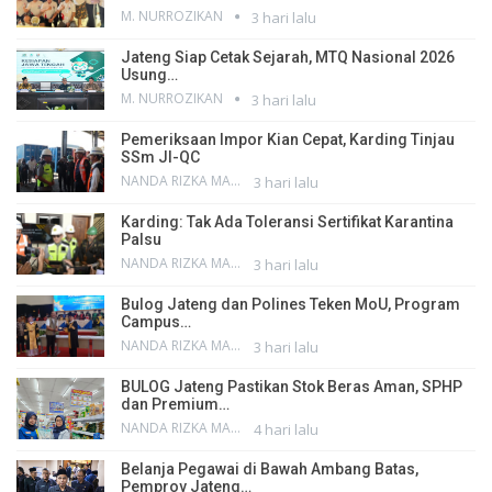
M. NURROZIKAN
3 hari lalu
Jateng Siap Cetak Sejarah, MTQ Nasional 2026
Usung…
M. NURROZIKAN
3 hari lalu
Pemeriksaan Impor Kian Cepat, Karding Tinjau
SSm JI-QC
NANDA RIZKA MAHENDRA
3 hari lalu
Karding: Tak Ada Toleransi Sertifikat Karantina
Palsu
NANDA RIZKA MAHENDRA
3 hari lalu
Bulog Jateng dan Polines Teken MoU, Program
Campus…
NANDA RIZKA MAHENDRA
3 hari lalu
BULOG Jateng Pastikan Stok Beras Aman, SPHP
dan Premium…
NANDA RIZKA MAHENDRA
4 hari lalu
Belanja Pegawai di Bawah Ambang Batas,
Pemprov Jateng…