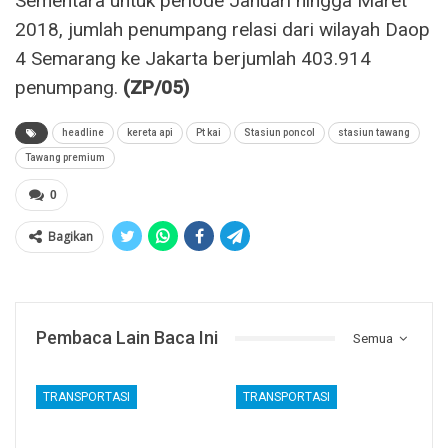
Sementara untuk periode Januari hingga Maret
2018, jumlah penumpang relasi dari wilayah Daop
4 Semarang ke Jakarta berjumlah 403.914
penumpang.
(ZP/05)
headline
kereta api
Pt kai
Stasiun poncol
stasiun tawang
Tawang premium
0
Bagikan
Pembaca Lain Baca Ini
Semua
TRANSPORTASI
TRANSPORTASI