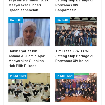
Yayasan Persadani Ajak
Jateng Siap Berlaga di
Masyarakat Hindari
Porwanas XIV
Ujaran Kebencian
Banjarmasin
DAERAH
DAERAH
Habib Syarief bin
Tim Futsal SIWO PWI
Ahmad Al-Hamid Ajak
Jateng Siap Berlaga di
Masyarakat Gunakan
Porwanas XIV Kalsel
Hak Pilih Pilkada
PENDIDIKAN
PENDIDIKAN