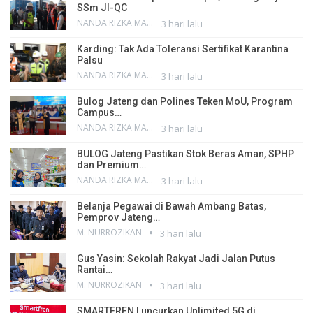
SSm JI-QC
NANDA RIZKA MAHENDRA
3 hari lalu
Karding: Tak Ada Toleransi Sertifikat Karantina
Palsu
NANDA RIZKA MAHENDRA
3 hari lalu
Bulog Jateng dan Polines Teken MoU, Program
Campus…
NANDA RIZKA MAHENDRA
3 hari lalu
BULOG Jateng Pastikan Stok Beras Aman, SPHP
dan Premium…
NANDA RIZKA MAHENDRA
3 hari lalu
Belanja Pegawai di Bawah Ambang Batas,
Pemprov Jateng…
M. NURROZIKAN
3 hari lalu
Gus Yasin: Sekolah Rakyat Jadi Jalan Putus
Rantai…
M. NURROZIKAN
3 hari lalu
SMARTFREN Luncurkan Unlimited 5G di