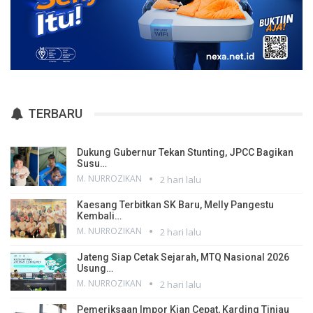
TERBARU
Dukung Gubernur Tekan Stunting, JPCC Bagikan
Susu…
M. NURROZIKAN
2 hari lalu
Kaesang Terbitkan SK Baru, Melly Pangestu
Kembali…
M. NURROZIKAN
2 hari lalu
Jateng Siap Cetak Sejarah, MTQ Nasional 2026
Usung…
M. NURROZIKAN
2 hari lalu
Pemeriksaan Impor Kian Cepat, Karding Tinjau