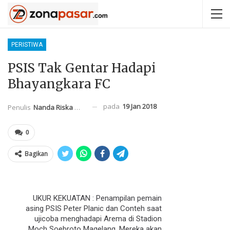
PERISTIWA
PSIS Tak Gentar Hadapi
Bhayangkara FC
pada
19 Jan 2018
Penulis
Nanda Riska Mahendra
0
Bagikan
UKUR KEKUATAN : Penampilan pemain
asing PSIS Peter Planic dan Conteh saat
ujicoba menghadapi Arema di Stadion
Moch Soebroto Magelang. Mereka akan