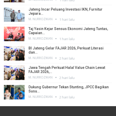
Jateng Incar Peluang Investasi IKN, Furnitur
Jepara…
M. NURROZIKAN
1 hari lalu
Taj Yasin Kejar Sensus Ekonomi Jateng Tuntas,
Capaian…
M. NURROZIKAN
1 hari lalu
BI Jateng Gelar FAJAR 2026, Perkuat Literasi
dan…
M. NURROZIKAN
2 hari lalu
Jawa Tengah Perkuat Halal Value Chain Lewat
FAJAR 2026,…
M. NURROZIKAN
2 hari lalu
Dukung Gubernur Tekan Stunting, JPCC Bagikan
Susu…
M. NURROZIKAN
2 hari lalu