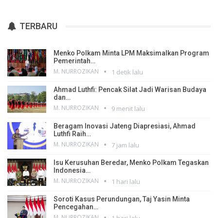
TERBARU
Menko Polkam Minta LPM Maksimalkan Program
Pemerintah…
M. NURROZIKAN
1 detik lalu
Ahmad Luthfi: Pencak Silat Jadi Warisan Budaya
dan…
M. NURROZIKAN
9 menit lalu
Beragam Inovasi Jateng Diapresiasi, Ahmad
Luthfi Raih…
M. NURROZIKAN
7 jam lalu
Isu Kerusuhan Beredar, Menko Polkam Tegaskan
Indonesia…
M. NURROZIKAN
1 hari lalu
Soroti Kasus Perundungan, Taj Yasin Minta
Pencegahan…
M. NURROZIKAN
1 hari lalu