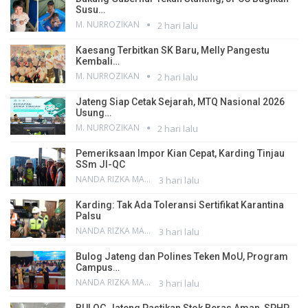
Susu…
M. NURROZIKAN
2 hari lalu
Kaesang Terbitkan SK Baru, Melly Pangestu
Kembali…
M. NURROZIKAN
2 hari lalu
Jateng Siap Cetak Sejarah, MTQ Nasional 2026
Usung…
M. NURROZIKAN
2 hari lalu
Pemeriksaan Impor Kian Cepat, Karding Tinjau
SSm JI-QC
NANDA RIZKA MAHENDRA
3 hari lalu
Karding: Tak Ada Toleransi Sertifikat Karantina
Palsu
NANDA RIZKA MAHENDRA
3 hari lalu
Bulog Jateng dan Polines Teken MoU, Program
Campus…
NANDA RIZKA MAHENDRA
3 hari lalu
BULOG Jateng Pastikan Stok Beras Aman, SPHP