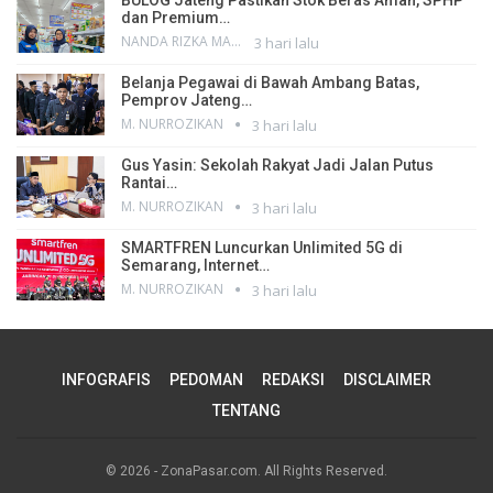
dan Premium…
NANDA RIZKA MAHENDRA
3 hari lalu
Belanja Pegawai di Bawah Ambang Batas,
Pemprov Jateng…
M. NURROZIKAN
3 hari lalu
Gus Yasin: Sekolah Rakyat Jadi Jalan Putus
Rantai…
M. NURROZIKAN
3 hari lalu
SMARTFREN Luncurkan Unlimited 5G di
Semarang, Internet…
M. NURROZIKAN
3 hari lalu
INFOGRAFIS
PEDOMAN
REDAKSI
DISCLAIMER
TENTANG
© 2026 - ZonaPasar.com. All Rights Reserved.