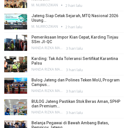
M. NURROZIKAN
2 hari lalu
Jateng Siap Cetak Sejarah, MTQ Nasional 2026
Usung…
M. NURROZIKAN
2 hari lalu
Pemeriksaan Impor Kian Cepat, Karding Tinjau
SSm JI-QC
NANDA RIZKA MAHENDRA
3 hari lalu
Karding: Tak Ada Toleransi Sertifikat Karantina
Palsu
NANDA RIZKA MAHENDRA
3 hari lalu
Bulog Jateng dan Polines Teken MoU, Program
Campus…
NANDA RIZKA MAHENDRA
3 hari lalu
BULOG Jateng Pastikan Stok Beras Aman, SPHP
dan Premium…
NANDA RIZKA MAHENDRA
3 hari lalu
Belanja Pegawai di Bawah Ambang Batas,
Pemprov Jateng…