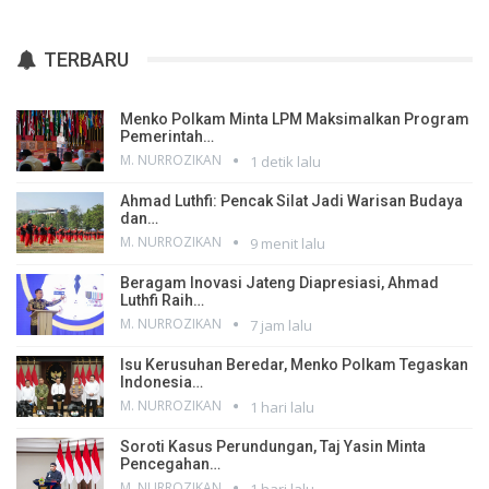
TERBARU
Menko Polkam Minta LPM Maksimalkan Program
Pemerintah…
M. NURROZIKAN
1 detik lalu
Ahmad Luthfi: Pencak Silat Jadi Warisan Budaya
dan…
M. NURROZIKAN
9 menit lalu
Beragam Inovasi Jateng Diapresiasi, Ahmad
Luthfi Raih…
M. NURROZIKAN
7 jam lalu
Isu Kerusuhan Beredar, Menko Polkam Tegaskan
Indonesia…
M. NURROZIKAN
1 hari lalu
Soroti Kasus Perundungan, Taj Yasin Minta
Pencegahan…
M. NURROZIKAN