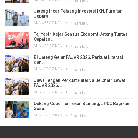
1 hari lalu
Jateng Incar Peluang Investasi IKN, Furnitur
Jepara…
M. NURROZIKAN
1 hari lalu
Taj Yasin Kejar Sensus Ekonomi Jateng Tuntas,
Capaian…
M. NURROZIKAN
1 hari lalu
BI Jateng Gelar FAJAR 2026, Perkuat Literasi
dan…
M. NURROZIKAN
2 hari lalu
Jawa Tengah Perkuat Halal Value Chain Lewat
FAJAR 2026,…
M. NURROZIKAN
2 hari lalu
Dukung Gubernur Tekan Stunting, JPCC Bagikan
Susu…
M. NURROZIKAN
2 hari lalu