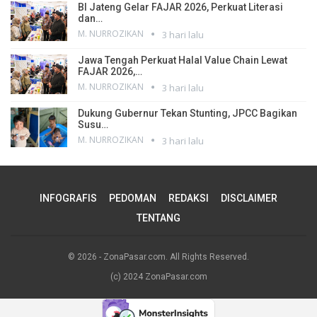
BI Jateng Gelar FAJAR 2026, Perkuat Literasi
dan…
M. NURROZIKAN
3 hari lalu
Jawa Tengah Perkuat Halal Value Chain Lewat
FAJAR 2026,…
M. NURROZIKAN
3 hari lalu
Dukung Gubernur Tekan Stunting, JPCC Bagikan
Susu…
M. NURROZIKAN
3 hari lalu
INFOGRAFIS
PEDOMAN
REDAKSI
DISCLAIMER
TENTANG
© 2026 - ZonaPasar.com. All Rights Reserved.
(c) 2024 ZonaPasar.com