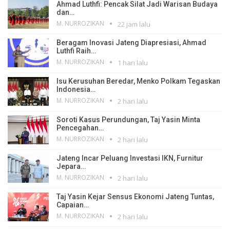
Ahmad Luthfi: Pencak Silat Jadi Warisan Budaya
dan…
M. NURROZIKAN
22 jam lalu
Beragam Inovasi Jateng Diapresiasi, Ahmad
Luthfi Raih…
M. NURROZIKAN
1 hari lalu
Isu Kerusuhan Beredar, Menko Polkam Tegaskan
Indonesia…
M. NURROZIKAN
2 hari lalu
Soroti Kasus Perundungan, Taj Yasin Minta
Pencegahan…
M. NURROZIKAN
2 hari lalu
Jateng Incar Peluang Investasi IKN, Furnitur
Jepara…
M. NURROZIKAN
2 hari lalu
Taj Yasin Kejar Sensus Ekonomi Jateng Tuntas,
Capaian…
M. NURROZIKAN
2 hari lalu