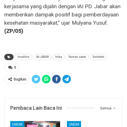
kerjasama yang dijalin dengan IAI PD. Jabar akan
memberikan dampak positif bagi pemberdayaan
kesehatan masyarakat,” ujar Mulyana Yusuf.
(ZP/05)
headline
IAI JABAR
Infaq
Rumah zakat
Sedekah
0
Bagikan
Pembaca Lain Baca Ini
Semua
UMUM
UMUM